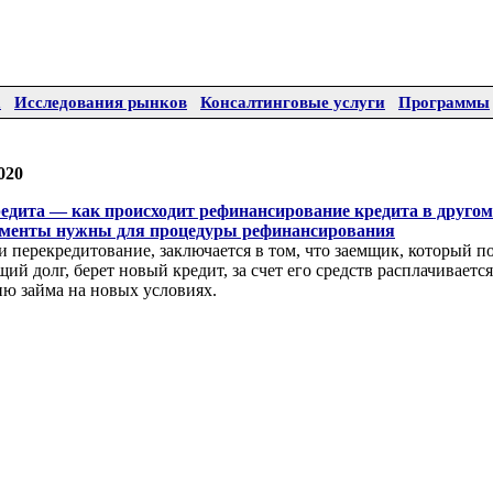
а
Исследования рынков
Консалтинговые услуги
Программы
020
дита — как происходит рефинансирование кредита в другом 
ументы нужны для процедуры рефинансирования
 перекредитование, заключается в том, что заемщик, который п
ий долг, берет новый кредит, за счет его средств расплачивается
ию займа на новых условиях.