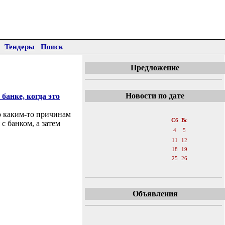
Тендеры
Поиск
Предложение
Новости по дате
банке, когда это
«
Январь 2020
»
о каким-то причинам
Пн
Вт
Ср
Чт
Пт
Сб
Вс
 с банком, а затем
1
2
3
4
5
6
7
8
9
10
11
12
13
14
15
16
17
18
19
20
21
22
23
24
25
26
27
28
29
30
31
Объявления