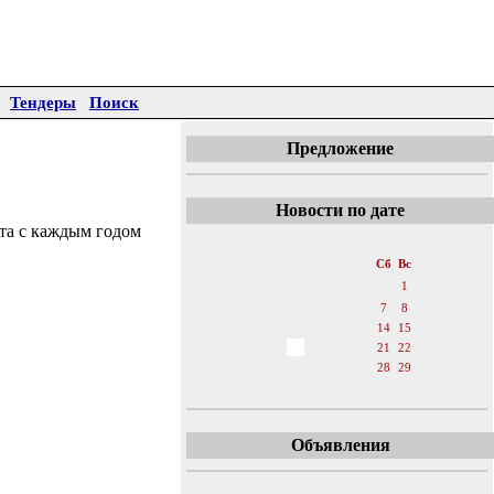
Тендеры
Поиск
Предложение
Новости по дате
ита с каждым годом
«
Сентябрь 2019
»
Пн
Вт
Ср
Чт
Пт
Сб
Вс
1
2
3
4
5
6
7
8
9
10
11
12
13
14
15
16
17
18
19
20
21
22
23
24
25
26
27
28
29
30
Объявления