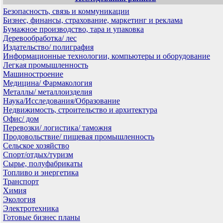
Безопасность, связь и коммуникации
Бизнес, финансы, страхование, маркетинг и реклама
Бумажное производство, тара и упаковка
Деревообработка/ лес
Издательство/ полиграфия
Информационные технологии, компьютеры и оборудование
Легкая промышленность
Машиностроение
Медицина/ Фармакология
Металлы/ металлоизделия
Наука/Исследования/Образование
Недвижимость, строительство и архитектура
Офис/ дом
Перевозки/ логистика/ таможня
Продовольствие/ пищевая промышленность
Сельское хозяйство
Спорт/отдых/туризм
Сырье, полуфабрикаты
Топливо и энергетика
Транспорт
Химия
Экология
Электротехника
Готовые бизнес планы