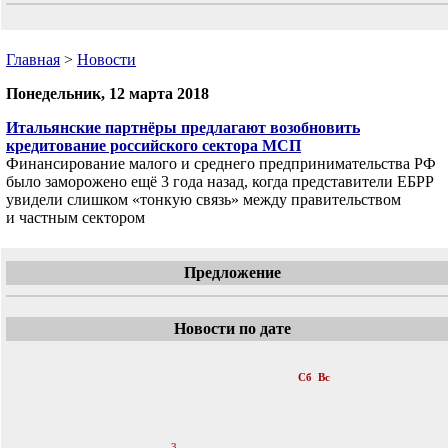
Главная
>
Новости
Понедельник, 12 марта 2018
Итальянские партнёры предлагают возобновить
кредитование российского сектора МСП
Финансирование малого и среднего предпринимательства РФ
было заморожено ещё 3 года назад, когда представители ЕБРР
увидели слишком «тонкую связь» между правительством
и частным сектором
Предложение
Новости по дате
«
Март 2018
»
Пн
Вт
Ср
Чт
Пт
Сб
Вс
1
2
3