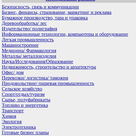
Безопасность, связь и коммуникации
Бизнес, финансы, страхование, маркетинг и реклама
Бумажное производство, тара и упаковка
Деревообработка/ лес
Издательство/ полиграфия
Информационные технологии, компьютеры и оборудование
Легкая промышленность
Машиностроение
Медицина/ Фармакология
Металлы/ металлоизделия
Наука/Исследования/Образование
Недвижимость, строительство и архитектура
Офис/ дом
Перевозки/ логистика/ таможня
Продовольствие/ пищевая промышленность
Сельское хозяйство
Спорт/отдых/туризм
Сырье, полуфабрикаты
Топливо и энергетика
Транспорт
Химия
Экология
Электротехника
Готовые бизнес планы