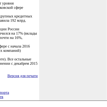
т уровня
ковской сфере
 крупных кредитных
авила 192 млрд.
ации России
ичился на 17% (вклады
почти на 16%,
фере с начала 2016
ых компаний)
те). Все остальные
внении с декабрем 2015
Версия для печати
порта
тв