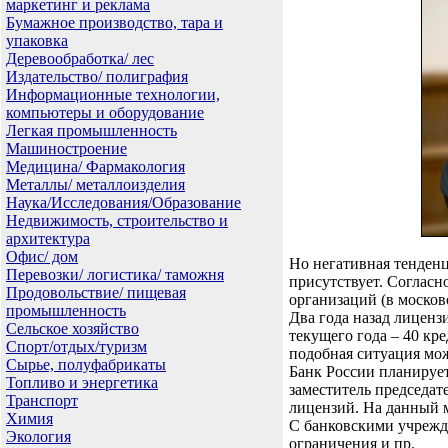
маркетинг и реклама
Бумажное производство, тара и
упаковка
Деревообработка/ лес
Издательство/ полиграфия
Информационные технологии,
компьютеры и оборудование
Легкая промышленность
Машиностроение
Медицина/ Фармакология
Металлы/ металлоизделия
Наука/Исследования/Образование
Недвижимость, строительство и
архитектура
Офис/ дом
Но негативная тенден
Перевозки/ логистика/ таможня
присутствует. Согласн
Продовольствие/ пищевая
организаций (в москов
промышленность
Два года назад лиценз
Сельское хозяйство
текущего года – 40 кр
Спорт/отдых/туризм
подобная ситуация мож
Сырье, полуфабрикаты
Банк России планирует
Топливо и энергетика
заместитель председат
Транспорт
лицензий. На данный 
Химия
С банковскими учрежд
Экология
ограничения и пр.