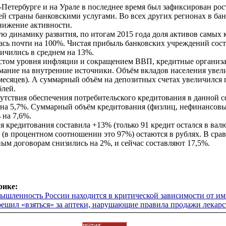
Петербурге и на Урале в последнее время был зафиксирован рос
й страны банковскими услугами. Во всех других регионах в бан
нижение активности.
ю динамику развития, по итогам 2015 года доля активов самых
сь почти на 100%. Чистая прибыль банковских учреждений сост
личились в среднем на 13%.
остом уровня инфляции и сокращением ВВП, кредитные организ
мание на внутренние источники. Объём вкладов населения увел
 месяцев). А суммарный объём на депозитных счетах увеличился 
блей.
тсутствия обеспечения потребительского кредитования в данной с
д на 5,7%. Суммарный объём кредитования (физлиц, нефинансов
 на 7,6%.
я кредитования составила +13% (только 91 кредит остался в валю
 (в процентном соотношении это 97%) остаются в рублях. В сра
ным договорам снизились на 2%, и сейчас составляют 17,5%.
рике:
ленность России находится в критической зависимости от им
ешил «взяться» за аптеки, нарушающие правила продажи лекарс