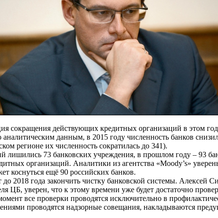
ция сокращения действующих кредитных организаций в этом го
о аналитическим данным, в 2015 году численность банков снизил
ском регионе их численность сократилась до 341).
ий лишились 73 банковских учреждения, в прошлом году – 93 бан
едитных организаций. Аналитики из агентства «Moody’s» уверены
ет коснуться ещё 90 российских банков.
 до 2018 года закончить чистку банковской системы. Алексей С
еля ЦБ, уверен, что к этому времени уже будет достаточно прове
момент все проверки проводятся исключительно в профилактиче
ениями проводятся надзорные совещания, накладываются пред