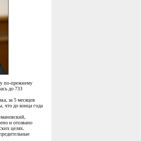
ду по-прежнему
ась до 733
ка, за 5 месяцев
, что до конца года
имановский,
рено и отозвано
ских целях.
упредительные