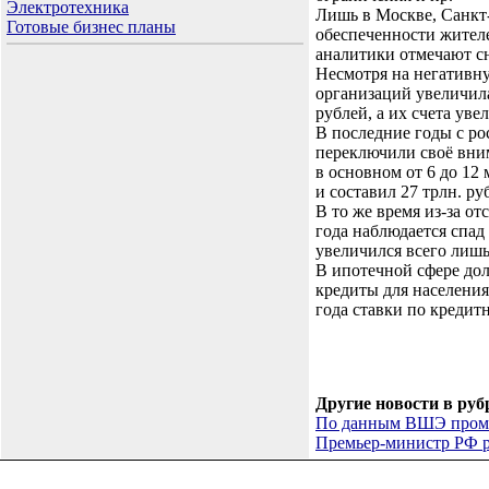
Электротехника
Лишь в Москве, Санкт-
Готовые бизнес планы
обеспеченности жителе
аналитики отмечают с
Несмотря на негативну
организаций увеличила
рублей, а их счета уве
В последние годы с р
переключили своё вни
в основном от 6 до 12
и составил 27 трлн. ру
В то же время из-за о
года наблюдается спа
увеличился всего лишь
В ипотечной сфере дол
кредиты для населения
года ставки по кредит
Другие новости в руб
По данным ВШЭ промыш
Премьер-министр РФ р