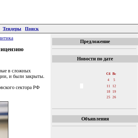
Тендеры
Поиск
литика
Предложение
 лицензию
Новости по дате
«
Июнь 2016
»
орые в сложных
Пн
Вт
Ср
Чт
Пт
Сб
Вс
ии, и были закрыты.
1
2
3
4
5
6
7
8
9
10
11
12
овского сектора РФ
13
14
15
16
17
18
19
20
21
22
23
24
25
26
27
28
29
30
Объявления