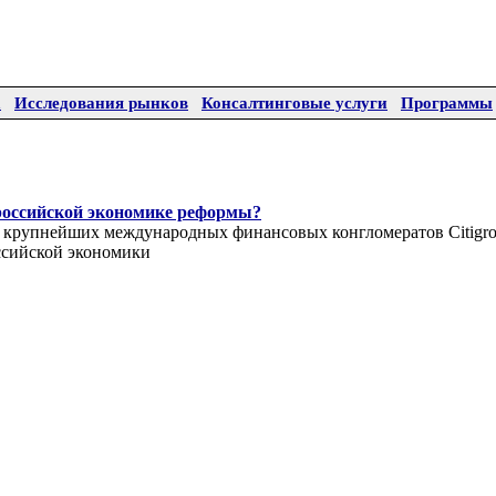
а
Исследования рынков
Консалтинговые услуги
Программы
 российской экономике реформы?
 крупнейших международных финансовых конгломератов Citigro
ссийской экономики