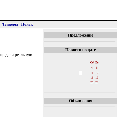
Тендеры
Поиск
Предложение
Новости по дате
up дали реальную
«
Июнь 2016
»
Пн
Вт
Ср
Чт
Пт
Сб
Вс
1
2
3
4
5
6
7
8
9
10
11
12
13
14
15
16
17
18
19
20
21
22
23
24
25
26
27
28
29
30
Объявления