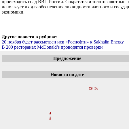
происходить спад ВВП России. Сократятся и золотовалютные р
использует их для обеспечения ликвидности частного и госуда
экономики.
Другие новости в рубрике:
20 ноября будет рассмотрен иск «Роснефти» к Sakhalin Energy
В 200 ресторанах McDonald’s проводятся проверки
Предложение
Новости по дате
«
Октябрь 2014
»
Пн
Вт
Ср
Чт
Пт
Сб
Вс
1
2
3
4
5
6
7