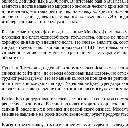
ошибок, допущенных в 2008 году. В интервью радио Business.FM
агентства после недавнего мирового экономического кризиса 
присвоения кредитных рейтингов, поскольку во время ипотеч
оценки оказались далеки от реального положения дел. Это подо
и теперь они желают перестраховаться.
Брагин отметил, что факторы, названные Moody’s, формально м
к ухудшению платежеспособности государства, однако на прак
хорошую динамику внешнего долга. По словам аналитика, соо
государственного долга и национального ВВП – настолько низк
снижение темпов экономического роста не мешает стране испол
обязательства.
Ярослав Лисоволик, ведущий экономист российского отделения
снижение рейтинга «не совсем обоснованным шагом», но отмеча
труднопредсказуемы. По его мнению, новое понижение рейтинг
политический конфликт вокруг Украины не будет урегулирова
повлечет за собой падение инвестиций в российскую экономику,
В Moody’s придерживаются того же мнения. Эксперты агентства
рецессия в экономике России продолжится до тех пор, пока не 
санкций, введенных в отношении российского бизнеса. Moody’s
внешнее давление на российскую экономику будет продолжаться
В агентстве считают, что, по крайней мере, до середины следую