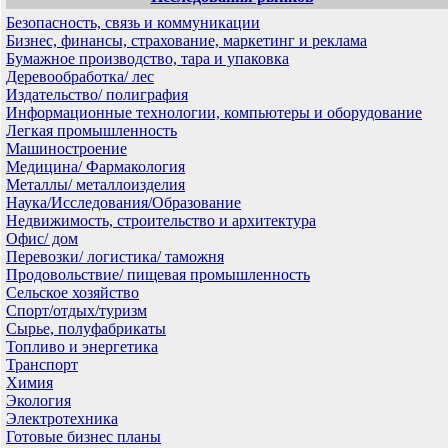
Безопасность, связь и коммуникации
Бизнес, финансы, страхование, маркетинг и реклама
Бумажное производство, тара и упаковка
Деревообработка/ лес
Издательство/ полиграфия
Информационные технологии, компьютеры и оборудование
Легкая промышленность
Машиностроение
Медицина/ Фармакология
Металлы/ металлоизделия
Наука/Исследования/Образование
Недвижимость, строительство и архитектура
Офис/ дом
Перевозки/ логистика/ таможня
Продовольствие/ пищевая промышленность
Сельское хозяйство
Спорт/отдых/туризм
Сырье, полуфабрикаты
Топливо и энергетика
Транспорт
Химия
Экология
Электротехника
Готовые бизнес планы