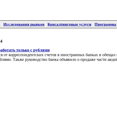
а
Исследования рынков
Консалтинговые услуги
Программы
14
работать только с рублями
ся от корреспондентских счетов в иностранных банках и обещал
ублями. Также руководство банка объявило о продаже части акци