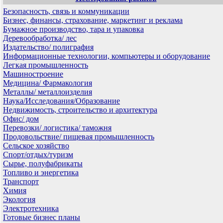
Безопасность, связь и коммуникации
Бизнес, финансы, страхование, маркетинг и реклама
Бумажное производство, тара и упаковка
Деревообработка/ лес
Издательство/ полиграфия
Информационные технологии, компьютеры и оборудование
Легкая промышленность
Машиностроение
Медицина/ Фармакология
Металлы/ металлоизделия
Наука/Исследования/Образование
Недвижимость, строительство и архитектура
Офис/ дом
Перевозки/ логистика/ таможня
Продовольствие/ пищевая промышленность
Сельское хозяйство
Спорт/отдых/туризм
Сырье, полуфабрикаты
Топливо и энергетика
Транспорт
Химия
Экология
Электротехника
Готовые бизнес планы