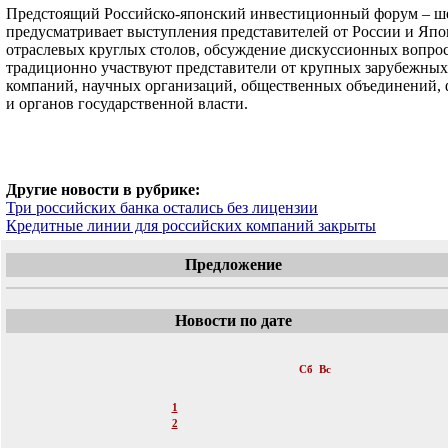
Предстоящий Российско-японский инвестиционный форум – ше
предусматривает выступления представителей от России и Япо
отраслевых круглых столов, обсуждение дискуссионных вопро
традиционно участвуют представители от крупных зарубежных
компаний, научных организаций, общественных объединений,
и органов государственной власти.
Другие новости в рубрике:
Три российских банка остались без лицензии
Кредитные линии для российских компаний закрыты
Предложение
Новости по дате
«
Март 2014
»
Пн
Вт
Ср
Чт
Пт
Сб
Вс
1
2
3