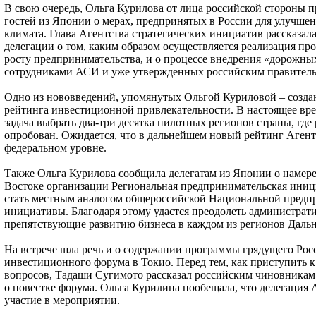
В свою очередь, Ольга Курилова от лица российской стороны
гостей из Японии о мерах, предпринятых в России для улучше
климата. Глава Агентства стратегических инициатив рассказал
делегации о том, каким образом осуществляется реализация пр
росту предпринимательства, и о процессе внедрения «дорожны
сотрудниками АСИ и уже утвержденных российским правитель
Одно из нововведений, упомянутых Ольгой Куриловой – созда
рейтинга инвестиционной привлекательности. В настоящее вр
задача выбрать два-три десятка пилотных регионов страны, где 
опробован. Ожидается, что в дальнейшем новый рейтинг Агентс
федеральном уровне.
Также Ольга Курилова сообщила делегатам из Японии о намере
Востоке организации Региональная предпринимательская иниц
стать местным аналогом общероссийской Национальной предп
инициативы. Благодаря этому удастся преодолеть администрат
препятствующие развитию бизнеса в каждом из регионов Дальн
На встрече шла речь и о содержании программы грядущего Рос
инвестиционного форума в Токио. Перед тем, как приступить 
вопросов, Тадаши Сугимото рассказал российским чиновника
о повестке форума. Ольга Курилина пообещала, что делегация
участие в мероприятии.