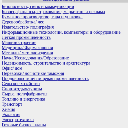
Безопасность, связь и коммуникации
Бизнес, финансы, страхование, маркетинг и реклама
Бумажное производство, тара и упаковка
Деревообработка/ лес
Издательство/ полиграфия
Информационные технологии, компьютеры и оборудование
Легкая промышленность
Машиностроение
Медицина/ Фармакология
Металлы/ металлоизделия
Наука/Исследования/Образование
Недвижимость, строительство и архитектура
Офис/ дом
Перевозки/ логистика/ таможня
Продовольствие/ пищевая промышленность
Сельское хозяйство
Спорт/отдых/туризм
Сырье, полуфабрикаты
Топливо и энергетика
Транспорт
Химия
Экология
Электротехника
Готовые бизнес планы