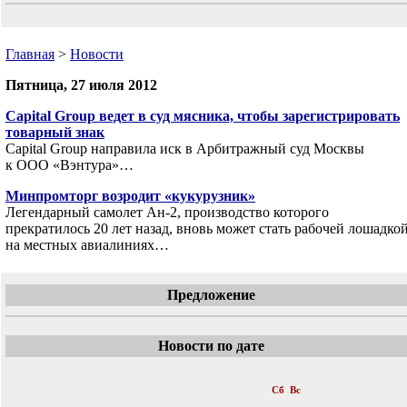
Главная
>
Новости
Пятница, 27 июля 2012
Capital Group ведет в суд мясника, чтобы зарегистрировать
товарный знак
Capital Group направила иск в Арбитражный суд Москвы
к ООО «Вэнтура»…
Минпромторг возродит «кукурузник»
Легендарный самолет Ан-2, производство которого
прекратилось 20 лет назад, вновь может стать рабочей лошадко
на местных авиалиниях…
Предложение
Новости по дате
«
Июль 2012
»
Пн
Вт
Ср
Чт
Пт
Сб
Вс