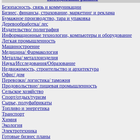
Безопасность, связь и коммуникации
Бизнес, финансы, страхование, маркетинг и реклама
Бумажное производство, тара и упаковка
Деревообработка/ лес
Издательство/ полиграфия
Информационные технологии, компьютеры и оборудование
Легкая промышленность
Машиностроение
Медицина/ Фармакология
Металлы/ металлоизделия
Наука/Исследования/Образование
Недвижимость, строительство и архитектура
Офис/ дом
Перевозки/ логистика/ таможня
Продовольствие/ пищевая промышленность
Сельское хозяйство
Спорт/отдых/туризм
Сырье, полуфабрикаты
Топливо и энергетика
Транспорт
Химия
Экология
Электротехника
Готовые бизнес планы