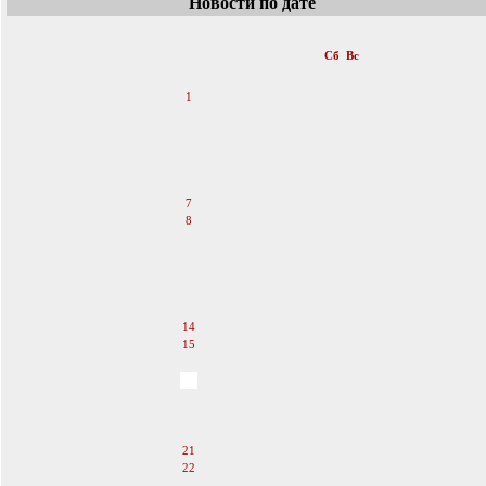
Новости по дате
«
Июль 2012
»
Пн
Вт
Ср
Чт
Пт
Сб
Вс
1
2
3
4
5
6
7
8
9
10
11
12
13
14
15
16
17
18
19
20
21
22