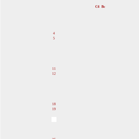
«
Февраль 2012
»
Пн
Вт
Ср
Чт
Пт
Сб
Вс
1
2
3
4
5
6
7
8
9
10
11
12
13
14
15
16
17
18
19
20
21
22
23
24