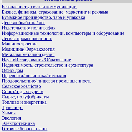
Безопасность, связь и коммуникации
Бизнес, финансы, страхование, маркетинг и реклама
Бумажное производство, тара и упаковка
Деревообработка/ лес
Издательство/ полиграфия
Информационные технологии, компьютеры и оборудование
Легкая промышленность
Машиностроение
Медицина/ Фармакология
Металлы/ металлоизделия
Наука/Исследования/Образование
Недвижимость, строительство и архитектура
Офис/ дом
Перевозки/ логистика/ таможня
Продовольствие/ пищевая промышленность
Сельское хозяйство
Спорт/отдых/туризм
Сырье, полуфабрикаты
Топливо и энергетика
Транспорт
Химия
Экология
Электротехника
Готовые бизнес планы