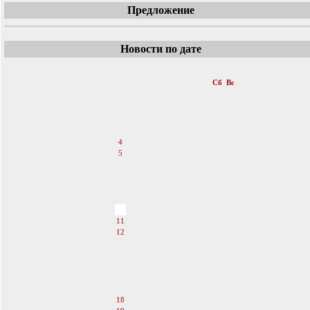
Предложение
Новости по дате
«
Февраль 2012
»
Пн
Вт
Ср
Чт
Пт
Сб
Вс
1
2
3
4
5
6
7
8
9
10
11
12
13
14
15
16
17
18