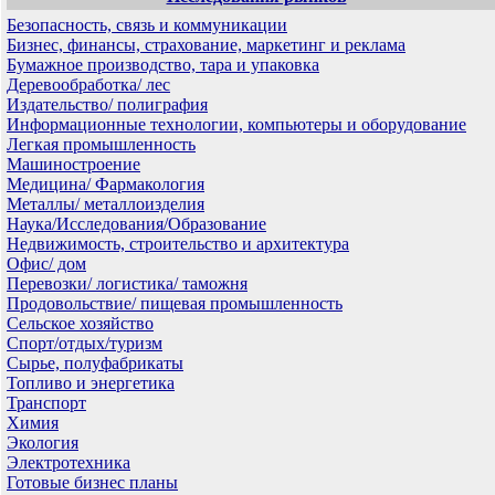
Безопасность, связь и коммуникации
Бизнес, финансы, страхование, маркетинг и реклама
Бумажное производство, тара и упаковка
Деревообработка/ лес
Издательство/ полиграфия
Информационные технологии, компьютеры и оборудование
Легкая промышленность
Машиностроение
Медицина/ Фармакология
Металлы/ металлоизделия
Наука/Исследования/Образование
Недвижимость, строительство и архитектура
Офис/ дом
Перевозки/ логистика/ таможня
Продовольствие/ пищевая промышленность
Сельское хозяйство
Спорт/отдых/туризм
Сырье, полуфабрикаты
Топливо и энергетика
Транспорт
Химия
Экология
Электротехника
Готовые бизнес планы