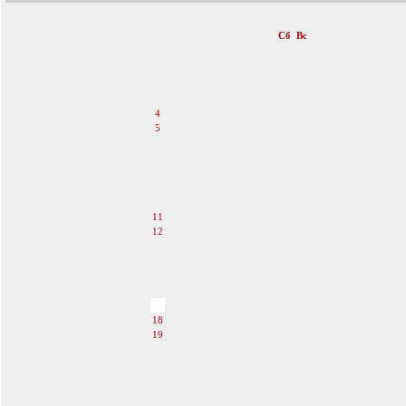
«
Февраль 2012
»
Пн
Вт
Ср
Чт
Пт
Сб
Вс
1
2
3
4
5
6
7
8
9
10
11
12
13
14
15
16
17
18
19
20
21
22
23