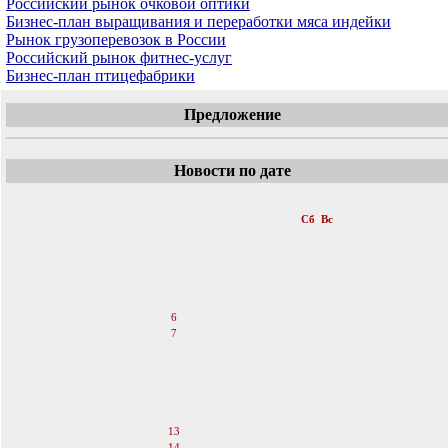
Российский рынок очковой оптики
Бизнес-план выращивания и переработки мяса индейки
Рынок грузоперевозок в России
Российский рынок фитнес-услуг
Бизнес-план птицефабрики
Предложение
Новости по дате
«
Август 2011
»
Пн
Вт
Ср
Чт
Пт
Сб
Вс
1
2
3
4
5
6
7
8
9
10
11
12
13
14