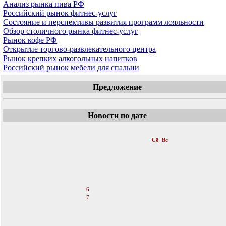
Анализ рынка пива РФ
Российский рынок фитнес-услуг
Cостояние и перспективы развития программ лояльности
Обзор столичного рынка фитнес-услуг
Рынок кофе РФ
Открытие торгово-развлекательного центра
Рынок крепких алкогольных напитков
Российский рынок мебели для спальни
Предложение
Новости по дате
«
Август 2011
»
Пн
Вт
Ср
Чт
Пт
Сб
Вс
1
2
3
4
5
6
7
8
9
10