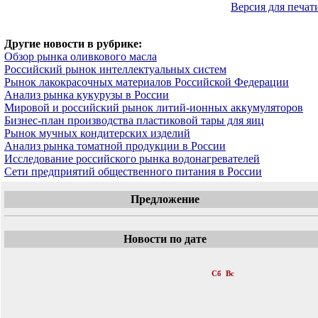
Версия для печат
Другие новости в рубрике:
Обзор рынка оливкового масла
Российский рынок интеллектуальных систем
Рынок лакокрасочных материалов Российской Федерации
Анализ рынка кукурузы в России
Мировой и российский рынок литий-ионных аккумуляторов
Бизнес-план производства пластиковой тары для яиц
Рынок мучных кондитерских изделий
Анализ рынка томатной продукции в России
Исследование российского рынка водонагревателей
Сети предприятий общественного питания в России
Предложение
Новости по дате
«
Июнь 2011
»
Пн
Вт
Ср
Чт
Пт
Сб
Вс
1
2