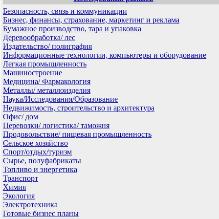
Безопасность, связь и коммуникации
Бизнес, финансы, страхование, маркетинг и реклама
Бумажное производство, тара и упаковка
Деревообработка/ лес
Издательство/ полиграфия
Информационные технологии, компьютеры и оборудование
Легкая промышленность
Машиностроение
Медицина/ Фармакология
Металлы/ металлоизделия
Наука/Исследования/Образование
Недвижимость, строительство и архитектура
Офис/ дом
Перевозки/ логистика/ таможня
Продовольствие/ пищевая промышленность
Сельское хозяйство
Спорт/отдых/туризм
Сырье, полуфабрикаты
Топливо и энергетика
Транспорт
Химия
Экология
Электротехника
Готовые бизнес планы