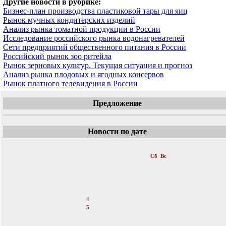
Другие новости в рубрике:
Бизнес-план производства пластиковой тары для яиц
Рынок мучных кондитерских изделий
Анализ рынка томатной продукции в России
Исследование российского рынка водонагревателей
Сети предприятий общественного питания в России
Российский рынок зоо ритейла
Рынок зерновых культур. Текущая ситуация и прогноз
Анализ рынка плодовых и ягодных консервов
Рынок платного телевидения в России
Предложение
Новости по дате
«
Июнь 2011
»
Пн
Вт
Ср
Чт
Пт
Сб
Вс
1
2
3
4
5
6
7