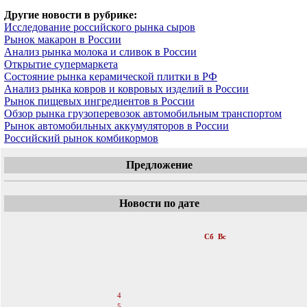
Другие новости в рубрике:
Исследование российского рынка сыров
Рынок макарон в России
Анализ рынка молока и сливок в России
Открытие супермаркета
Состояние рынка керамической плитки в РФ
Анализ рынка ковров и ковровых изделий в России
Рынок пищевых ингредиентов в России
Обзор рынка грузоперевозок автомобильным транспортом
Рынок автомобильных аккумуляторов в России
Российский рынок комбикормов
Предложение
Новости по дате
«
Июнь 2011
»
Пн
Вт
Ср
Чт
Пт
Сб
Вс
1
2
3
4
5