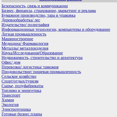
Безопасность, связь и коммуникации
Бизнес, финансы, страхование, маркетинг и реклама
Бумажное производство, тара и упаковка
Деревообработка/ лес
Издательство/ полиграфия
Информационные технологии, компьютеры и оборудование
Легкая промышленность
Машиностроение
Медицина/ Фармакология
Металлы/ металлоизделия
Наука/Исследования/Образование
Недвижимость, строительство и архитектура
Офис/ дом
Перевозки/ логистика/ таможня
Продовольствие/ пищевая промышленность
Сельское хозяйство
Спорт/отдых/туризм
Сырье, полуфабрикаты
Топливо и энергетика
Транспорт
Химия
Экология
Электротехника
Готовые бизнес планы