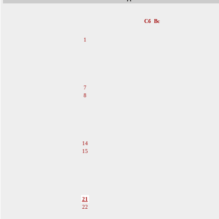
«
Май 2011
»
Пн
Вт
Ср
Чт
Пт
Сб
Вс
1
2
3
4
5
6
7
8
9
10
11
12
13
14
15
16
17
18
19
20
21
22
23