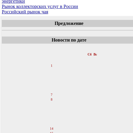
энергетики
Рынок коллекторских услуг в России
Российский рынок чая
Предложение
Новости по дате
«
Май 2011
»
Пн
Вт
Ср
Чт
Пт
Сб
Вс
1
2
3
4
5
6
7
8
9
10
11
12
13
14