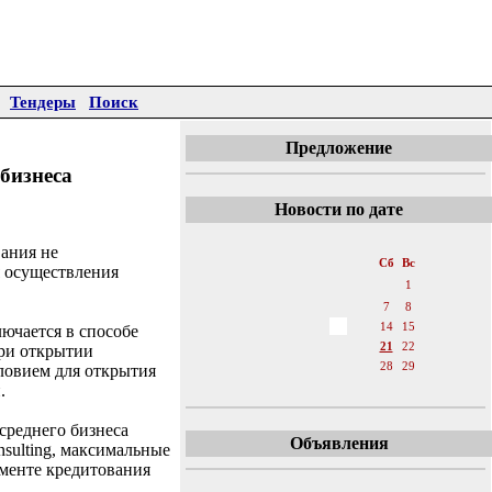
Тендеры
Поиск
Предложение
бизнеса
Новости по дате
«
Май 2011
»
ания не
Пн
Вт
Ср
Чт
Пт
Сб
Вс
я осуществления
1
2
3
4
5
6
7
8
9
10
11
12
13
14
15
ючается в способе
16
17
18
19
20
21
22
При открытии
23
24
25
26
27
28
29
ловием для открытия
.
30
31
среднего бизнеса
Объявления
sulting, максимальные
гменте кредитования