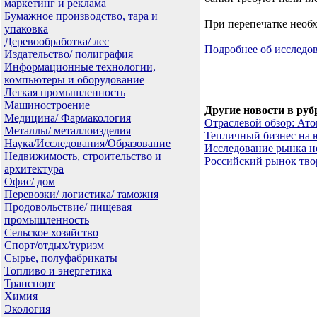
маркетинг и реклама
Бумажное производство, тара и
При перепечатке необх
упаковка
Деревообработка/ лес
Подробнее об исслед
Издательство/ полиграфия
Информационные технологии,
компьютеры и оборудование
Легкая промышленность
Машиностроение
Другие новости в руб
Медицина/ Фармакология
Отраслевой обзор: Ат
Металлы/ металлоизделия
Тепличный бизнес на 
Наука/Исследования/Образование
Исследование рынка н
Недвижимость, строительство и
Российский рынок тво
архитектура
Офис/ дом
Перевозки/ логистика/ таможня
Продовольствие/ пищевая
промышленность
Сельское хозяйство
Спорт/отдых/туризм
Сырье, полуфабрикаты
Топливо и энергетика
Транспорт
Химия
Экология