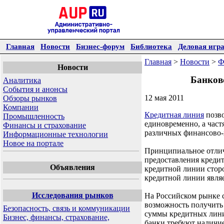
Главная
Новости
Бизнес-форум
Библиотека
Деловая игр
Главная
>
Новости
>
Ф
Новости
Банков
Аналитика
События и анонсы
12 мая 2011
Обзоры рынков
Компании
Кредитная линия
позво
Промышленность
единовременно, а част
Финансы и страхование
различных финансово-
Информационные технологии
Новое на портале
Принципиальное отлич
предоставления кредит
Объявления
кредитной линии стор
кредитной линии являе
Исследования рынков
На Российском рынке 
возможность получить 
Безопасность, связь и коммуникации
суммы кредитных лини
Бизнес, финансы, страхование,
банки требуют наличие