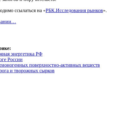
одимо ссылаться на «
РБК.Исследования рынков
».
овании…
рике:
омная энергетика РФ
юге России
еионогенных поверхностно-активных веществ
рога и творожных сырков