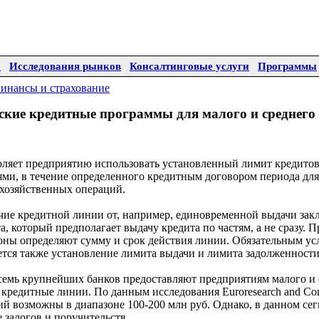
а
Исследования рынков
Консалтинговые услуги
Программы
инансы и страхование
ские кредитные программы для малого и среднего 
ляет предприятию использовать установленный лимит кредитов
ями, в течение определенного кредитным договором периода дл
хозяйственных операций.
ие кредитной линии от, например, единовременной выдачи закл
а, который предполагает выдачу кредита по частям, а не сразу. 
оны определяют сумму и срок действия линии. Обязательным ус
тся также установление лимита выдачи и лимита задолженности
семь крупнейших банков предоставляют предприятиям малого и 
кредитные линии. По данным исследования Euroresearch and Con
й возможны в диапазоне 100-200 млн руб. Однако, в данном се
 залогов и поручительств.