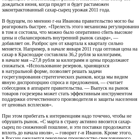
дождаться июня, когда придет и будет растаможен
законтрактованный сахар-сырец урожая 2011 года.
В будущем, по мнению г-на Иванова правительство могло бы
реагировать быстрее. «Прелесть этого механизма регулировани
в том и состояла, что можно было оперативно сбить высокие
цены и сбалансировать внутренний рынок сахара», —
добавляет он. Разброс цен от квартала к кварталу сильно
меняется. Например, в начале января 2011 года оптовая цена на
сахар в Краснодаре составляла 36,2 рубля за килограмм,
в начале мая --27,8 рубля за килограмм и цены продолжают
снижаться. «Использование резервов, хранящихся
в натуральной форме, позволяет решать задачи
госрегулирования стратегических рынков, когда мы видим
явную диспропорцию спроса и предложения, — считает
собеседник в аппарате правительства. — Выпуск на рынок
товаров госрезерва может стать эффективным инструментом
поддержки отечественного производителя и защиты населения
от ценовых всплесков».
При этом прибегать к интервенциям надо точечно, чтобы не
обрушить рынок. «С марта в страну активно ввозится сахар-
сырец по сниженной пошлине, и эти поставки продолжатся
вплоть до начала июля», -- говорит г-н Иванов. Кроме этого,
в России ожидается рекордное производство свекловичного