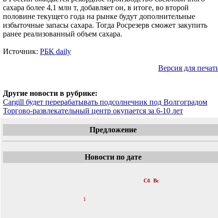
сахара более 4,1 млн т, добавляет он, в итоге, во второй
половине текущего года на рынке будут дополнительные
избыточные запасы сахара. Тогда Росрезерв сможет закупить
ранее реализованный объем сахара.
Источник:
РБК daily
Версия для печат
Другие новости в рубрике:
Cargill будет перерабатывать подсолнечник под Волгоградом
Торгово-развлекательный центр окупается за 6-10 лет
Предложение
Новости по дате
«
Май 2011
»
Пн
Вт
Ср
Чт
Пт
Сб
Вс
1
2
3