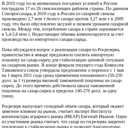
В 2010 году из-за аномальных погодных условий в России
пострадали 17 из 26 свеклосеющих районов страны. По данным
Союзроссахара, в 2010 году в России из сахарной свеклы
произведено 2,7 млн т белого сахара против 3,27 млн т в 2009
году, что было обусловлено засухой и низким урожаем сахарно
свеклы. Между тем, потребление сахара в стране оценивается
в 5,4-5,6 млн т. Недостающие объемы компенсируются за счет
производства из импортного сахара-сырца.
Пока обсуждался вопрос о реализации сахара из Росрезерва,
правительство в январе предложило снизить импортную
пошлину на сахар-сырец для стабилизации ценовой ситуации
на сахарном рынке. В конце февраля текущего года Комиссия
Таможеного союза утвердила предложение о переносе с 1 мая
на 1 марта 2011 года срока применения пониженного (50-250
долл. за 1 т) размера ввозной таможенной пошлины на сахар-
сырец. До этого времени действовала шкала таможенной
пошлины на сахар-сырец в пределах 140-270 долл. за одну
тонну.
Росрезерв выпускает солидный объем сахара, который окажет
заметное влияние на рынок, считает эксперт Института
конъюнктуры аграрного рынка (ИКАР) Евгений Иванов. Один
из участников рынка считает, что сахар из госрезерва закрепит
тенденцию к стабилизации рынка и позволит благополучно