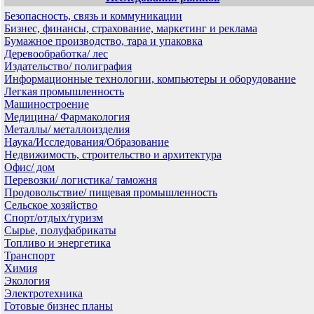
Безопасность, связь и коммуникации
Бизнес, финансы, страхование, маркетинг и реклама
Бумажное производство, тара и упаковка
Деревообработка/ лес
Издательство/ полиграфия
Информационные технологии, компьютеры и оборудование
Легкая промышленность
Машиностроение
Медицина/ Фармакология
Металлы/ металлоизделия
Наука/Исследования/Образование
Недвижимость, строительство и архитектура
Офис/ дом
Перевозки/ логистика/ таможня
Продовольствие/ пищевая промышленность
Сельское хозяйство
Спорт/отдых/туризм
Сырье, полуфабрикаты
Топливо и энергетика
Транспорт
Химия
Экология
Электротехника
Готовые бизнес планы