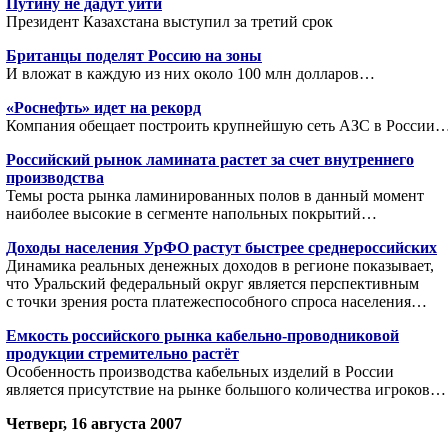
Путину не дадут уйти
Президент Казахстана выступил за третий срок
Британцы поделят Россию на зоны
И вложат в каждую из них около 100 млн долларов…
«Роснефть» идет на рекорд
Компания обещает построить крупнейшую сеть АЗС в России
Российский рынок ламината растет за счет внутреннего
производства
Темы роста рынка ламинированных полов в данный момент
наиболее высокие в сегменте напольных покрытий…
Доходы населения УрФО растут быстрее среднероссийских
Динамика реальных денежных доходов в регионе показывает,
что Уральский федеральный округ является перспективным
с точки зрения роста платежеспособного спроса населения…
Емкость российского рынка кабельно-проводниковой
продукции стремительно растёт
Особенность производства кабельных изделий в России
является присутствие на рынке большого количества игроков…
Четверг, 16 августа 2007