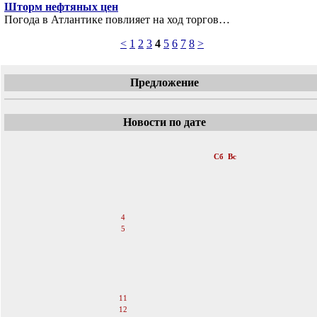
Шторм нефтяных цен
Погода в Атлантике повлияет на ход торгов…
<
1
2
3
4
5
6
7
8
>
Предложение
Новости по дате
«
Август 2007
»
Пн
Вт
Ср
Чт
Пт
Сб
Вс
1
2
3
4
5
6
7
8
9
10
11
12