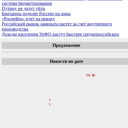
система бюджетирования
Путину не дадут уйти
Британцы поделят Россию на зоны
«Роснефть» идет на рекорд
Российский рынок ламината растет за счет внутреннего
производства
Доходы населения УрФО растут быстрее среднероссийских
Предложение
Новости по дате
«
Август 2007
»
Пн
Вт
Ср
Чт
Пт
Сб
Вс
1
2
3
4
5
6
7
8
9
10