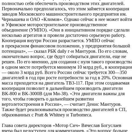
полностью себя обеспечить производством этих двигателей.
Первоначально предполагалось, что этим займется кооперация
заводов Московского машиностроительного предприятия им.
Чернышева и ОАО «Климов». Однако сейчас в нее может войт
и Уфимское моторостроительное производственное
объединение (УМПО). «Они в инициативном порядке сделали
несколько агрегатов и провели достаточно серьезную работу.
Кооперация внутри России разрастается. УМПО сейчас
в прекрасном финансовом положении, у предприятия большой
потенциал», — сказал РБК daily г-н Мантуров. По его словам,
окончательно вопрос, где будут собираться двигатели, еще не
решен. По его мнению, для создания с нуля такого производств
в одном месте потребуется минимум 10 млрд руб., в коопераци
— около 3 млрд руб. Всего России сейчас требуется 300—350
двигателей в год при росте потребности за год в 20%. Основная
масса приходится на двигатель ТВ3-117. При этом создаваемая
кооперация позволит в дальнейшем производить двигатели
ВК-800 и ВК-3000В (для Ми-38). «Эти двигатели важны для
того, чтобы говорить о дальнейшем развитии
вертолетостроения в России», — считает Денис Мантуров.
Также будет реализовываться производство двигателей в СП,
образованных с Pratt & Whitney и Turbomeca.
Глава совета директоров «Мотор Сич» Вячеслав Богуслаев
вчера был недоступен для комментариев. «Это вопрос больше