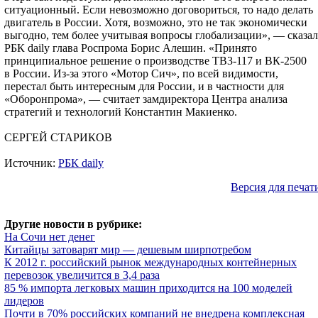
ситуационный. Если невозможно договориться, то надо делать
двигатель в России. Хотя, возможно, это не так экономически
выгодно, тем более учитывая вопросы глобализации», — сказал
РБК daily глава Роспрома Борис Алешин. «Принято
принципиальное решение о производстве ТВ3-117 и ВК-2500
в России. Из-за этого «Мотор Сич», по всей видимости,
перестал быть интересным для России, и в частности для
«Оборонпрома», — считает зам­директора Центра анализа
стратегий и технологий Константин Макиенко.
СЕРГЕЙ СТАРИКОВ
Источник:
РБК daily
Версия для печат
Другие новости в рубрике:
На Сочи нет денег
Китайцы затоварят мир — дешевым ширпотребом
К 2012 г. российский рынок международных контейнерных
перевозок увеличится в 3,4 раза
85 % импорта легковых машин приходится на 100 моделей
лидеров
Почти в 70% российских компаний не внедрена комплексная