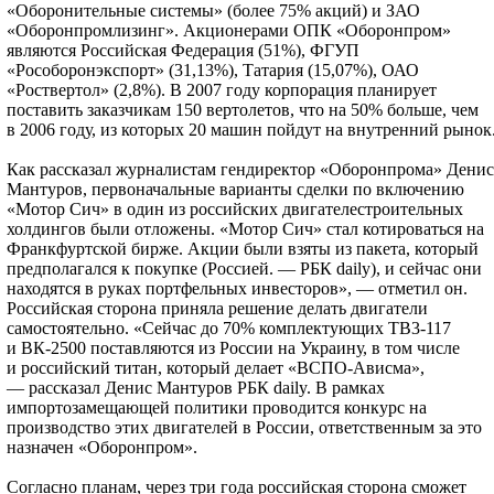
«Оборонительные системы» (более 75% акций) и ЗАО
«Оборонпромлизинг». Акционерами ОПК «Оборонпром»
являются Российская Федерация (51%), ФГУП
«Рособоронэкспорт» (31,13%), Татария (15,07%), ОАО
«Роствертол» (2,8%). В 2007 году корпорация планирует
поставить заказчикам 150 вертолетов, что на 50% больше, чем
в 2006 году, из которых 20 машин пойдут на внутренний рынок
Как рассказал журналистам гендиректор «Оборонпрома» Денис
Мантуров, первоначальные варианты сделки по включению
«Мотор Сич» в один из российских двигателестроительных
холдингов были отложены. «Мотор Сич» стал котироваться на
Франкфуртской бирже. Акции были взяты из пакета, который
предполагался к покупке (Россией. — РБК daily), и сейчас они
находятся в руках портфельных инвесторов», — отметил он.
Российская сторона приняла решение делать двигатели
самостоятельно. «Сейчас до 70% комплектующих ТВ3-117
и ВК-2500 по­ставляются из России на Украину, в том числе
и российский титан, который делает «ВСПО-Ависма»,
— рассказал Денис Мантуров РБК daily. В рамках
импортозамещающей политики проводится конкурс на
производст­во этих двигателей в России, ответственным за это
назначен «Оборонпром».
Согласно планам, через три года россий­ская сторона сможет