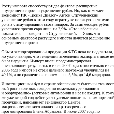
Росту импорта способствуют два фактора: расширение
внутреннего спроса и укрепление рубля. Но, как отмечает
экономист ИК «Тройка Диалог» Антон Струченевский,
укрепление рубля в этом году играет уже не такую значимую
роль в стимулировании ввоза товаров. За семь месяцев рубль
укрепился против евро лишь на 3,9%. «Это небольшой
показатель, — говорит г-н Струченевский. — Явно, что
основным фактором растущего импорта является расширение
внутреннего спроса».
Объем экспортированной продукции ФТС пока не подсчитала,
но уже очевидно, что тенденция замедления экспорта в июле не
была нарушена. Импорт вновь продемонстрировал
впечатляющие результаты: в июле 2007 года относительно июл
2006 года импорт из стран дальнего зарубежья увеличился на
49,1%, а по сравнению с июнем — на 3,5%, до 14,6 млрд долл.
Инвестиционный бум в стране обеспечивает быстрый стоимост
ный рост ввозимых товаров по номенклатуре «машины
и оборудование» (легковые автомобили в нее не входят). К том
же уже второй год действуют нулевые пошлины на импорт это
продукции, напоминает гендиректор Центра
макроэкономического анализа и краткосрочного
прогнозирования Елена Абрамова. В июле 2007 года по