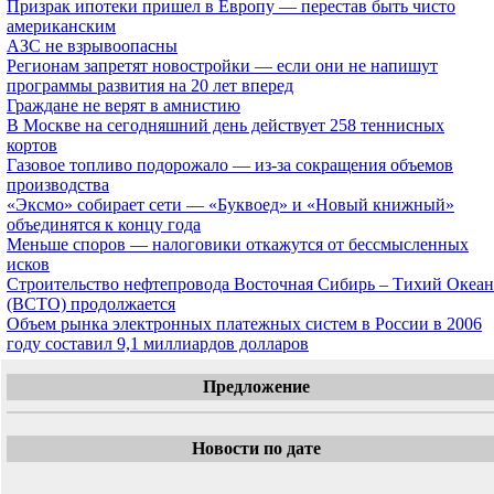
Призрак ипотеки пришел в Европу — перестав быть чисто
американским
АЗС не взрывоопасны
Регионам запретят новостройки — если они не напишут
программы развития на 20 лет вперед
Граждане не верят в амнистию
В Москве на сегодняшний день действует 258 теннисных
кортов
Газовое топливо подорожало — из-за сокращения объемов
производства
«Эксмо» собирает сети — «Буквоед» и «Новый книжный»
объединятся к концу года
Меньше споров — налоговики откажутся от бессмысленных
исков
Строительство нефтепровода Восточная Сибирь – Тихий Океан
(ВСТО) продолжается
Объем рынка электронных платежных систем в России в 2006
году составил 9,1 миллиардов долларов
Предложение
Новости по дате
«
Август 2007
»