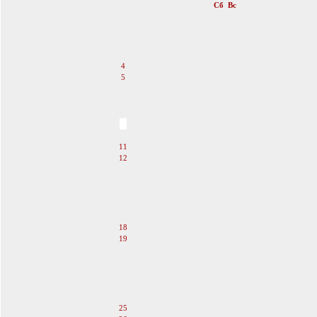
Пн
Вт
Ср
Чт
Пт
Сб
Вс
1
2
3
4
5
6
7
8
9
10
11
12
13
14
15
16
17
18
19
20
21
22
23
24
25