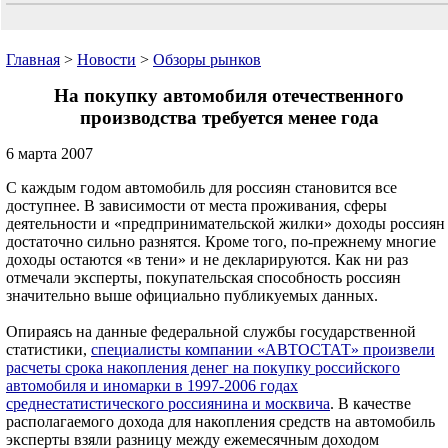
Главная
>
Новости
>
Обзоры рынков
На покупку автомобиля отечественного
производства требуется менее года
6 марта 2007
С каждым годом автомобиль для россиян становится все
доступнее. В зависимости от места проживания, сферы
деятельности и «предпринимательской жилки» доходы россиян
достаточно сильно разнятся. Кроме того, по-прежнему многие
доходы остаются «в тени» и не декларируются. Как ни раз
отмечали эксперты, покупательская способность россиян
значительно выше официально публикуемых данных.
Опираясь на данные федеральной службы государственной
статистики,
специалисты компании «АВТОСТАТ» произвели
расчеты срока накопления денег на покупку российского
автомобиля и иномарки в 1997-2006 годах
среднестатистического россиянина и москвича
. В качестве
располагаемого дохода для накопления средств на автомобиль
эксперты взяли разницу между ежемесячным доходом