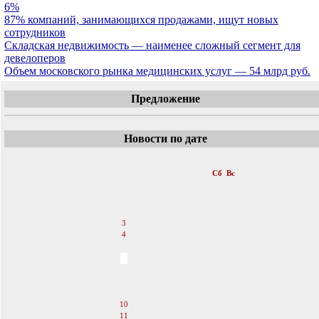
6%
87% компаний, занимающихся продажами, ищут новых
сотрудников
Складская недвижимость — наименее сложный сегмент для
девелоперов
Объем московского рынка медицинских услуг — 54 млрд руб.
Предложение
Новости по дате
«
Март 2007
»
Пн
Вт
Ср
Чт
Пт
Сб
Вс
1
2
3
4
5
6
7
8
9
10
11