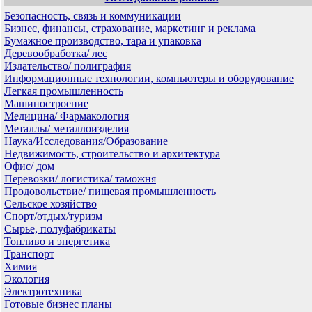
Безопасность, связь и коммуникации
Бизнес, финансы, страхование, маркетинг и реклама
Бумажное производство, тара и упаковка
Деревообработка/ лес
Издательство/ полиграфия
Информационные технологии, компьютеры и оборудование
Легкая промышленность
Машиностроение
Медицина/ Фармакология
Металлы/ металлоизделия
Наука/Исследования/Образование
Недвижимость, строительство и архитектура
Офис/ дом
Перевозки/ логистика/ таможня
Продовольствие/ пищевая промышленность
Сельское хозяйство
Спорт/отдых/туризм
Сырье, полуфабрикаты
Топливо и энергетика
Транспорт
Химия
Экология
Электротехника
Готовые бизнес планы