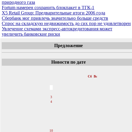
природного газа
Fortum намерен сохранить блокпакет в ТГК-1
X5 Retail Group: Предварительные итоги 2006 года
Сбербанк мог привлечь значительно больше средств
Спрос на складскую недвижимость до сих пор не удовлетворен
Увлечение схемами экспресс-автокредитования может
увеличить банковские риски
Предложение
Новости по дате
«
Март 2007
»
Пн
Вт
Ср
Чт
Пт
Сб
Вс
1
2
3
4
5
6
7
8
9
10