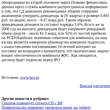
обнародована во второй половине марта.Помимо финансовых
данных пресс-служба комбината распространила информацию
о том, что СД компании рекомендовал общему собранию
акционеров утвердить дивиденды за IV квартал в размере 0.891
руб. на акцию, всего – 9.47 млрд руб. Таким образом,
дивидендная доходность составит порядка 3.6%. Всего же за
2006 год на выплату дивидендов будет направлен рекордный
объем средств – около $1.3 млрд, или 92% от чистой прибыли
по РСБУ.Наиболее значимым событием для комбината, на наш
взгляд, является намерение руководства компании подписать
с казахстанскими поставщиками 10-летний контракт на
поставку железорудного концентрата, что окончательно закроет
вопрос обеспеченности комбината ЖРС. Как ожидается,
договор будет подписан перед IPO
Источник:
www.bcs.ru
Версия для печат
Другие новости в рубрике:
Газпром планирует создать СП с BP
Правительство намерено увеличить налог на добычу