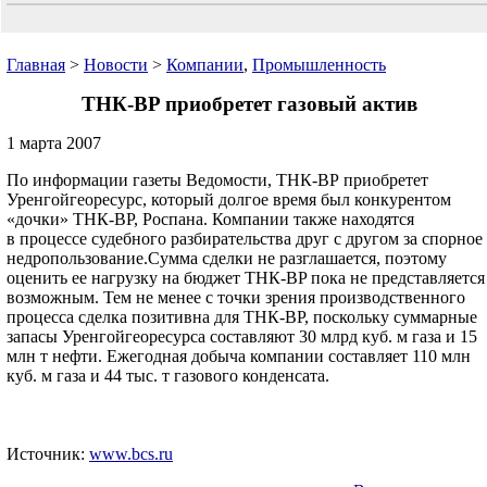
Главная
>
Новости
>
Компании
,
Промышленность
ТНК-BP приобретет газовый актив
1 марта 2007
По информации газеты Ведомости, ТНК-ВР приобретет
Уренгойгеоресурс, который долгое время был конкурентом
«дочки» ТНК-BP, Роспана. Компании также находятся
в процессе судебного разбирательства друг с другом за спорное
недропользование.Сумма сделки не разглашается, поэтому
оценить ее нагрузку на бюджет ТНК-BP пока не представляется
возможным. Тем не менее с точки зрения производственного
процесса сделка позитивна для ТНК-BP, поскольку суммарные
запасы Уренгойгеоресурса составляют 30 млрд куб. м газа и 15
млн т нефти. Ежегодная добыча компании составляет 110 млн
куб. м газа и 44 тыс. т газового конденсата.
Источник:
www.bcs.ru