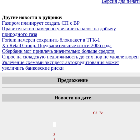
Версия для печат
Другие новости в рубрике:
Газпром планирует создать СП с BP
Правительство намерено увеличить налог на добычу
природного газа
Fortum намерен сохранить блокпакет в ТГК-1
X5 Retail Group: Предварительные итоги 2006 года
Сбербанк мог привлечь значительно больше средств
Спрос на складскую недвижимость до сих пор не удовлетворен
Увлечение схемами экспресс-автокредитования может
увеличить банковские риски
Предложение
Новости по дате
«
Март 2007
»
Пн
Вт
Ср
Чт
Пт
Сб
Вс
1
2
3
4