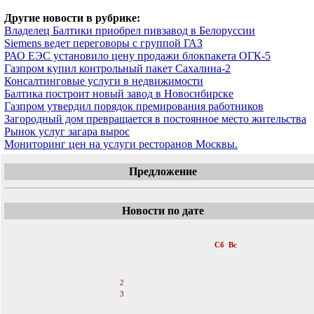
Другие новости в рубрике:
Владелец Балтики приобрел пивзавод в Белоруссии
Siemens ведет переговоры с группой ГАЗ
РАО ЕЭС установило цену продажи блокпакета ОГК-5
Газпром купил контрольный пакет Сахалина-2
Консалтинговые услуги в недвижимости
Балтика построит новый завод в Новосибирске
Газпром утвердил порядок премирования работников
Загородный дом превращается в постоянное место жительства
Рынок услуг загара вырос
Мониторинг цен на услуги ресторанов Москвы.
Предложение
Новости по дате
«
Декабрь 2006
»
Пн
Вт
Ср
Чт
Пт
Сб
Вс
1
2
3
4