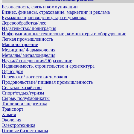
Безопасность, связь и коммуникации
Бизнес, финансы, страхование, маркетинг и реклама
Бумажное производство, тара и упаковка
Деревообработка/ лес
Издательство/ полиграфия
Информационные технологии, компьютеры и оборудование
Легкая промышленность
Машиностроение
Медицина/ Фармакология
Металлы/ металлоизделия
Наука/Исследования/Образование
Недвижимость, строительство и архитектура
Офис/ дом
Перевозки/ логистика/ таможня
Продовольствие/ пищевая промышленность
Сельское хозяйство
Спорт/отдых/туризм
Сырье, полуфабрикаты
Топливо и энергетика
Транспорт
Химия
Экология
Электротехника
Готовые бизнес планы