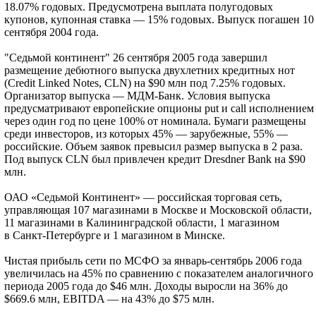
18.07% годовых. Предусмотрена выплата полугодовых
купонов, купонная ставка — 15% годовых. Выпуск погашен 10
сентября 2004 года.
"Седьмой континент" 26 сентября 2005 года завершил
размещение дебютного выпуска двухлетних кредитных нот
(Credit Linked Notes, CLN) на $90 млн под 7.25% годовых.
Организатор выпуска — МДМ-Банк. Условия выпуска
предусматривают европейские опционы put и call исполнением
через один год по цене 100% от номинала. Бумаги размещены
среди инвесторов, из которых 45% — зарубежные, 55% —
российские. Объем заявок превысил размер выпуска в 2 раза.
Под выпуск CLN был привлечен кредит Dresdner Bank на $90
млн.
ОАО «Седьмой Континент» — российская торговая сеть,
управляющая 107 магазинами в Москве и Московской области,
11 магазинами в Калининградской области, 1 магазином
в Санкт-Петербурге и 1 магазином в Минске.
Чистая прибыль сети по МСФО за январь-сентябрь 2006 года
увеличилась на 45% по сравнению с показателем аналогичного
периода 2005 года до $46 млн. Доходы выросли на 36% до
$669.6 млн, EBITDA — на 43% до $75 млн.