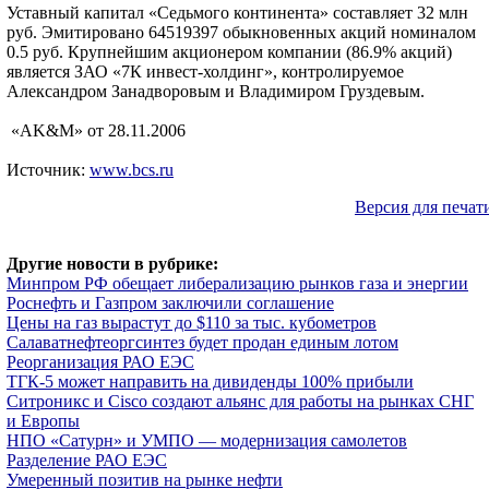
Уставный капитал «Седьмого континента» составляет 32 млн
руб. Эмитировано 64519397 обыкновенных акций номиналом
0.5 руб. Крупнейшим акционером компании (86.9% акций)
является ЗАО «7К инвест-холдинг», контролируемое
Александром Занадворовым и Владимиром Груздевым.
«AK&M» от 28.11.2006
Источник:
www.bcs.ru
Версия для печат
Другие новости в рубрике:
Минпром РФ обещает либерализацию рынков газа и энергии
Роснефть и Газпром заключили соглашение
Цены на газ вырастут до $110 за тыс. кубометров
Салаватнефтеоргсинтез будет продан единым лотом
Реорганизация РАО ЕЭС
ТГК-5 может направить на дивиденды 100% прибыли
Ситроникс и Cisco создают альянс для работы на рынках СНГ
и Европы
НПО «Сатурн» и УМПО — модернизация самолетов
Разделение РАО ЕЭС
Умеренный позитив на рынке нефти