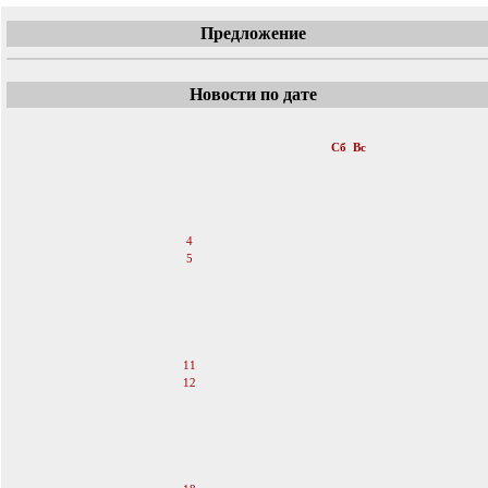
Предложение
Новости по дате
«
Ноябрь 2006
»
Пн
Вт
Ср
Чт
Пт
Сб
Вс
1
2
3
4
5
6
7
8
9
10
11
12
13
14
15
16
17