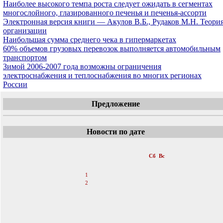
Наиболее высокого темпа роста следует ожидать в сегментах
многослойного, глазированного печенья и печенья-ассорти
Электронная версия книги — Акулов В.Б., Рудаков М.Н. Теори
организации
Наибольшая сумма среднего чека в гипермаркетах
60% объемов грузовых перевозок выполняется автомобильным
транспортом
Зимой 2006-2007 года возможны ограничения
электроснабжения и теплоснабжения во многих регионах
России
Предложение
Новости по дате
«
Июль 2006
»
Пн
Вт
Ср
Чт
Пт
Сб
Вс
1
2
3
4
5
6