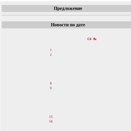
Предложение
Новости по дате
«
Июль 2006
»
Пн
Вт
Ср
Чт
Пт
Сб
Вс
1
2
3
4
5
6
7
8
9
10
11
12
13
14
15
16
17