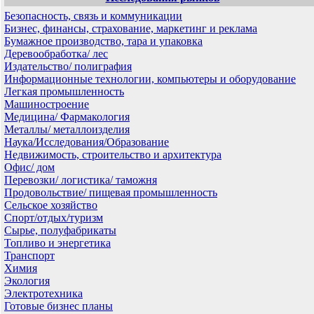
Безопасность, связь и коммуникации
Бизнес, финансы, страхование, маркетинг и реклама
Бумажное производство, тара и упаковка
Деревообработка/ лес
Издательство/ полиграфия
Информационные технологии, компьютеры и оборудование
Легкая промышленность
Машиностроение
Медицина/ Фармакология
Металлы/ металлоизделия
Наука/Исследования/Образование
Недвижимость, строительство и архитектура
Офис/ дом
Перевозки/ логистика/ таможня
Продовольствие/ пищевая промышленность
Сельское хозяйство
Спорт/отдых/туризм
Сырье, полуфабрикаты
Топливо и энергетика
Транспорт
Химия
Экология
Электротехника
Готовые бизнес планы