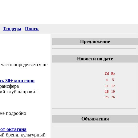
Тендеры
Поиск
Предложение
Новости по дате
часто определяется не
«
Апрель 2026
Пн
Вт
Ср
Чт
Пт
Сб
Вс
ь 30+ млн евро
1
2
3
4
5
трансфера
6
7
8
9
10
11
12
ий клуб направил
13
14
15
16
17
18
19
20
21
22
23
24
25
26
27
28
29
30
иже подробно
Объявления
от октагона
ый бренд, культурный