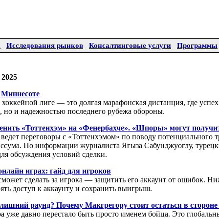
а
Исследования рынков
Консалтинговые услуги
Программы
 2025
 Миннесоте
хоккейной лиге — это долгая марафонская дистанция, где успех 
, но и надежностью последнего рубежа обороны.
енить «Тоттенхэм» на «Фенербахче». «Шпоры» могут получит
 ведет переговоры с «Тоттенхэмом» по поводу потенциального 
ссума. По информации журналиста Ягыза Сабунджуоглу, турецк
ля обсуждения условий сделки.
онлайн играх: гайд для игроков
е сможет сделать за игрока — защитить его аккаунт от ошибок. Н
рять доступ к аккаунту и сохранить выигрыш.
лишний раунд? Почему Макгрегору стоит остаться в стороне 
 уже давно перестало быть просто именем бойца. Это глобальн