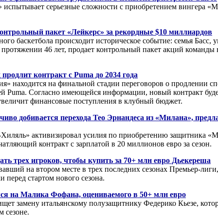
 испытывает серьезные сложности с приобретением вингера «
контрольный пакет «Лейкерс» за рекордные $10 миллиардов
ого баскетбола происходит историческое событие: семья Басс, 
 протяжении 46 лет, продает контрольный пакет акций команды
продлит контракт с Puma до 2034 года
ия» находится на финальной стадии переговоров о продлении с
ей Puma. Согласно имеющейся информации, новый контракт буде
 увеличит финансовые поступления в клубный бюджет.
иво добивается перехода Тео Эрнандеса из «Милана», предла
-Хиляль» активизировал усилия по приобретению защитника «М
атляющий контракт с зарплатой в 20 миллионов евро за сезон.
ать трех игроков, чтобы купить за 70+ млн евро Дьекереша
авший на втором месте в трех последних сезонах Премьер-лиги
и перед стартом нового сезона.
ся на Малика Фофана, оцениваемого в 50+ млн евро
ищет замену итальянскому полузащитнику Федерико Кьезе, кото
 сезоне.