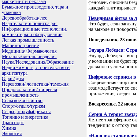
маркетинг и реклама
феномен, синоним безу
Бумажное производство, тара и
каждый твит взрывает
упаковка
Деревообработка/ лес
Невидимая битва за 
Издательство/ полиграфия
Что будет, если загля
Информационные технологии,
на выходе из поворота
компьютеры и оборудование
Понедельник, 23 июня
Легкая промышленность
Машиностроение
Эдуард Лебедев: Страт
Медицина/ Фармакология
Эдуард Лебедев – вост
Металлы/ металлоизделия
у компании не будет п
Наука/Исследования/Образование
должного успеха попр
Недвижимость, строительство и
архитектура
Цифровые сервисы в 
Офис/ дом
Современная спортивн
Перевозки/ логистика/ таможня
взаимодействует со сп
Продовольствие/ пищевая
приложения, следит з
промышленность
Сельское хозяйство
Воскресенье, 22 июня
Спорт/отдых/туризм
Сырье, полуфабрикаты
Серия А теряет звез
Топливо и энергетика
Летнее трансферное о
Транспорт
тенденция к оттоку та
Химия
Экология
«Наполи» сталкивает