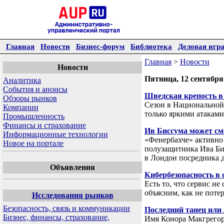
Главная
Новости
Бизнес-форум
Библиотека
Деловая игр
Главная
>
Новости
Новости
Пятница, 12 сентября
Аналитика
События и анонсы
Шведская крепость в
Обзоры рынков
Сезон в Национальной 
Компании
только яркими атаками
Промышленность
Финансы и страхование
Ив Биссума может см
Информационные технологии
«Фенербахче» активно
Новое на портале
полузащитника Ива Би
в Лондон посредника д
Объявления
Кибербезопасность в 
Есть то, что сервис н
объясним, как не поте
Исследования рынков
Безопасность, связь и коммуникации
Последний танец или 
Бизнес, финансы, страхование,
Имя Конора Макгрегора