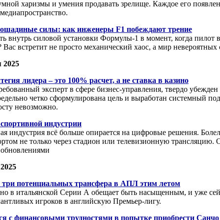
мной харизмы и умения продавать зрелище. Каждое его появлен
 медиапространство.
лошадиные силы: как инженеры F1 побеждают трение
нуть внутрь силовой установки Формулы-1 в момент, когда пилот 
? Вас встретит не просто механический хаос, а мир невероятных 
 2025
егия лидера – это 100% расчет, а не ставка в казино
ребованный эксперт в сфере бизнес-управления, твердо убежден 
редельно четко сформулирована цель и выработан системный под
осту невозможно.
спортивной индустрии
ая индустрия всё больше опирается на цифровые решения. Боле
ортом не только через стадион или телевизионную трансляцию. 
а обновлениями
 2025
д: три потенциальных трансфера в АПЛ этим летом
кно в итальянской Серии А обещает быть насыщенным, и уже сей
лантливых игроков в английскую Премьер-лигу.
ся с финансовыми трудностями в попытке приобрести Санчо