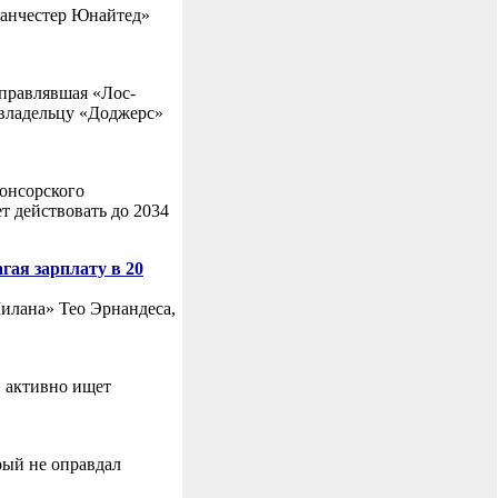
Манчестер Юнайтед»
управлявшая «Лос-
 владельцу «Доджерс»
понсорского
т действовать до 2034
гая зарплату в 20
илана» Тео Эрнандеса,
, активно ищет
рый не оправдал