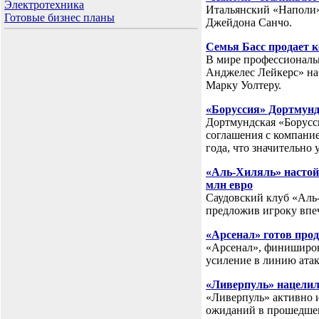
Электротехника
Итальянский «Наполи»
Готовые бизнес планы
Джейдона Санчо.
Семья Басс продает 
В мире профессиональн
Анджелес Лейкерс» на
Марку Уолтеру.
«Боруссия» Дортмунд 
Дортмундская «Борусс
соглашения с компани
года, что значительно
«Аль-Хиляль» настойч
млн евро
Саудовский клуб «Аль
предложив игроку впеч
«Арсенал» готов прод
«Арсенал», финиширов
усиление в линию атак
«Ливерпуль» нацелил
«Ливерпуль» активно 
ожиданий в прошедшем