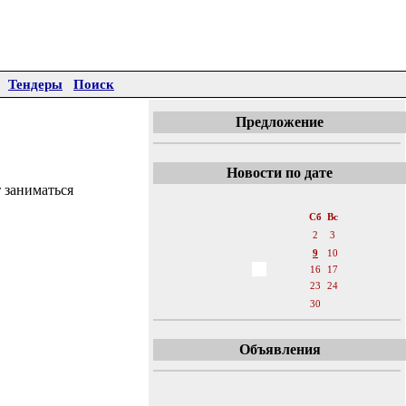
Тендеры
Поиск
Предложение
Новости по дате
 заниматься
«
Июнь 2018
»
Пн
Вт
Ср
Чт
Пт
Сб
Вс
1
2
3
4
5
6
7
8
9
10
11
12
13
14
15
16
17
18
19
20
21
22
23
24
25
26
27
28
29
30
Объявления