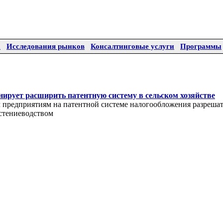
а
Исследования рынков
Консалтинговые услуги
Программы
нирует расширить патентную систему в сельском хозяйстве
 предприятиям на патентной системе налогообложения разрешат
стениеводством