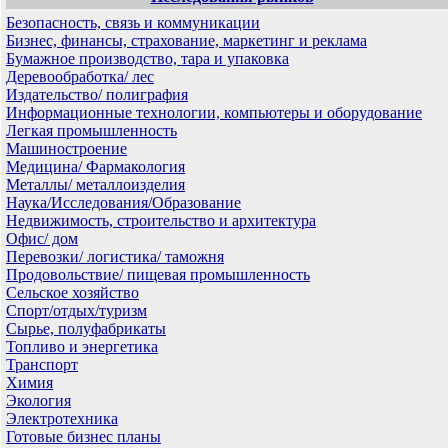
Безопасность, связь и коммуникации
Бизнес, финансы, страхование, маркетинг и реклама
Бумажное производство, тара и упаковка
Деревообработка/ лес
Издательство/ полиграфия
Информационные технологии, компьютеры и оборудование
Легкая промышленность
Машиностроение
Медицина/ Фармакология
Металлы/ металлоизделия
Наука/Исследования/Образование
Недвижимость, строительство и архитектура
Офис/ дом
Перевозки/ логистика/ таможня
Продовольствие/ пищевая промышленность
Сельское хозяйство
Спорт/отдых/туризм
Сырье, полуфабрикаты
Топливо и энергетика
Транспорт
Химия
Экология
Электротехника
Готовые бизнес планы