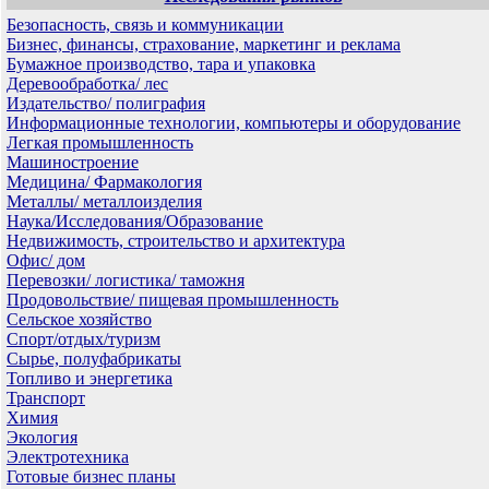
Безопасность, связь и коммуникации
Бизнес, финансы, страхование, маркетинг и реклама
Бумажное производство, тара и упаковка
Деревообработка/ лес
Издательство/ полиграфия
Информационные технологии, компьютеры и оборудование
Легкая промышленность
Машиностроение
Медицина/ Фармакология
Металлы/ металлоизделия
Наука/Исследования/Образование
Недвижимость, строительство и архитектура
Офис/ дом
Перевозки/ логистика/ таможня
Продовольствие/ пищевая промышленность
Сельское хозяйство
Спорт/отдых/туризм
Сырье, полуфабрикаты
Топливо и энергетика
Транспорт
Химия
Экология
Электротехника
Готовые бизнес планы