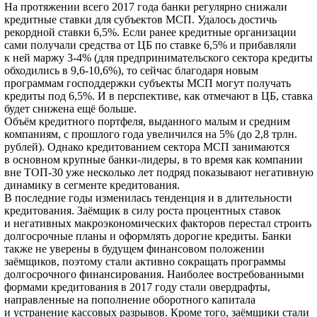
На протяжении всего 2017 года банки регулярно снижали
кредитные ставки для субъектов МСП. Удалось достичь
рекордной ставки 6,5%. Если ранее кредитные организации
сами получали средства от ЦБ по ставке 6,5% и прибавляли
к ней маржу 3-4% (для предпринимательского сектора кредиты
обходились в 9,6-10,6%), то сейчас благодаря новым
программам господдержки субъекты МСП могут получать
кредиты под 6,5%. И в перспективе, как отмечают в ЦБ, ставка
будет снижена ещё больше.
Объём кредитного портфеля, выданного малым и средним
компаниям, с прошлого года увеличился на 5% (до 2,8 трлн.
рублей). Однако кредитованием сектора МСП занимаются
в основном крупные банки-лидеры, в то время как компании
вне ТОП-30 уже несколько лет подряд показывают негативную
динамику в сегменте кредитования.
В последние годы изменилась тенденция и в длительности
кредитования. Заёмщик в силу роста процентных ставок
и негативных макроэкономических факторов перестал строить
долгосрочные планы и оформлять дорогие кредиты. Банки
также не уверены в будущем финансовом положении
заёмщиков, поэтому стали активно сокращать программы
долгосрочного финансирования. Наиболее востребованными
формами кредитования в 2017 году стали овердрафты,
направленные на пополнение оборотного капитала
и устранение кассовых разрывов. Кроме того, заёмщики стали