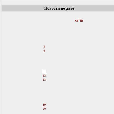
Новости по дате
«
Май 2018
»
Пн
Вт
Ср
Чт
Пт
Сб
Вс
1
2
3
4
5
6
7
8
9
10
11
12
13
14
15
16
17
18
19
20
21