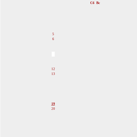
Пн
Вт
Ср
Чт
Пт
Сб
Вс
1
2
3
4
5
6
7
8
9
10
11
12
13
14
15
16
17
18
19
20
21
22
23
24
25