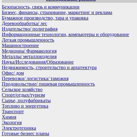
Безопасность, связь и коммуникации
Бизнес, финансы, страхование, маркетинг и реклама
Бумажное производство, тара и упаковка
Деревообработка/ лес
Издательство/ полиграфия
Информационные технологии, компьютеры и оборудование
Легкая промышленность
Машиностроение
Медицина/ Фармакология
Металлы/ металлоизделия
Наука/Исследования/Образование
Недвижимость, строительство и архитектура
Офис/ дом
Перевозки/ логистика/ таможня
Продовольствие/ пищевая промышленность
Сельское хозяйство
Спорт/отдых/туризм
Сырье, полуфабрикаты
Топливо и энергетика
Транспорт
Химия
Экология
Электротехника
Готовые бизнес планы