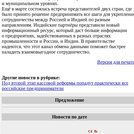
и муниципальном уровнях.
Ещё в марте состоялась встреча представителей двух стран, где
было принято решение предпринимать все шаги для укреплени
сотрудничества между Россией и Индией по разным
направлениям. Индийские партнёры представили новый
информационный ресурс, который даст больше информации
о предприятиях, задействованных в разных отраслях
промышленности и России, и Индии. В правительстве
надеются, что этот канал обмена данными поможет быстрее
наладить взаимовыгодное сотрудничество.
Версия для печат
Другие новости в рубрике:
Под второй этап кассовой реформы попадут практически все
российские предприниматели
Предложение
Новости по дате
«
Май 2018
»
Пн
Вт
Ср
Чт
Пт
Сб
Вс