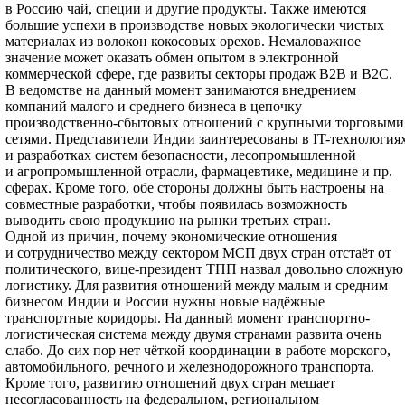
в Россию чай, специи и другие продукты. Также имеются
большие успехи в производстве новых экологически чистых
материалах из волокон кокосовых орехов. Немаловажное
значение может оказать обмен опытом в электронной
коммерческой сфере, где развиты секторы продаж B2B и B2C.
В ведомстве на данный момент занимаются внедрением
компаний малого и среднего бизнеса в цепочку
производственно-сбытовых отношений с крупными торговыми
сетями. Представители Индии заинтересованы в IT-технология
и разработках систем безопасности, лесопромышленной
и агропромышленной отрасли, фармацевтике, медицине и пр.
сферах. Кроме того, обе стороны должны быть настроены на
совместные разработки, чтобы появилась возможность
выводить свою продукцию на рынки третьих стран.
Одной из причин, почему экономические отношения
и сотрудничество между сектором МСП двух стран отстаёт от
политического, вице-президент ТПП назвал довольно сложную
логистику. Для развития отношений между малым и средним
бизнесом Индии и России нужны новые надёжные
транспортные коридоры. На данный момент транспортно-
логистическая система между двумя странами развита очень
слабо. До сих пор нет чёткой координации в работе морского,
автомобильного, речного и железнодорожного транспорта.
Кроме того, развитию отношений двух стран мешает
несогласованность на федеральном, региональном