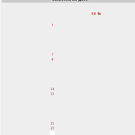
«
Апрель 2018
»
Пн
Вт
Ср
Чт
Пт
Сб
Вс
1
2
3
4
5
6
7
8
9
10
11
12
13
14
15
16
17
18
19
20
21
22
23