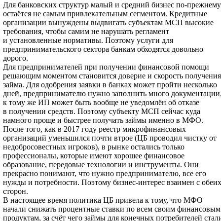
Для банковских структур малый и средний бизнес по-прежнему
остаётся не самым привлекательным сегментом. Кредитные
организации вынуждены выдвигать субъектам МСП высокие
требования, чтобы самим не нарушать регламент
и установленные нормативы. Поэтому услуги для
предпринимательского сектора банкам обходятся довольно
дорого.
Для предпринимателей при получении финансовой помощи
решающим моментом становится доверие и скорость получения
займа. Для одобрения заявки в банках может пройти несколько
дней, предпринимателю нужно заполнить много документации
к тому же ИП может быть вообще не уведомлён об отказе
в получении средств. Поэтому субъекту МСП сейчас куда
намного проще и быстрее получать займы именно в МФО.
После того, как в 2017 году реестр микрофинансовых
организаций уменьшился почти втрое (ЦБ проводил чистку от
недобросовестных игроков), в рынке остались только
профессионалы, которые имеют хорошее финансовое
образование, передовые технологии и инструменты. Они
прекрасно понимают, что нужно предпринимателю, все его
нужды и потребности. Поэтому бизнес-интерес взаимен с обеи
сторон.
В настоящее время политика ЦБ привела к тому, что МФО
начали снижать процентные ставки по всем своим финансовым
продуктам, за счёт чего займы для конечных потребителей стал