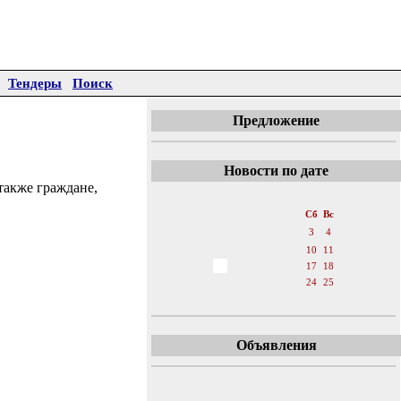
Тендеры
Поиск
Предложение
Новости по дате
также граждане,
«
Февраль 2018
»
Пн
Вт
Ср
Чт
Пт
Сб
Вс
1
2
3
4
5
6
7
8
9
10
11
12
13
14
15
16
17
18
19
20
21
22
23
24
25
26
27
28
Объявления