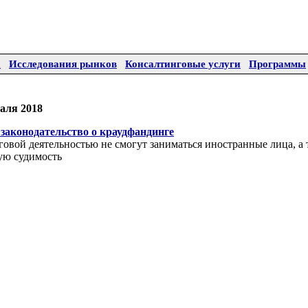
а
Исследования рынков
Консалтинговые услуги
Программы
аля 2018
законодательство о краудфандинге
овой деятельностью не смогут заниматься иностранные лица, а 
ую судимость