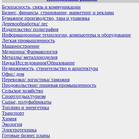
Безопасность, связь и коммуникации
Бизнес, финансы, страхование, маркетинг и реклама
Бумажное производство, тара и упаковка
Деревообработка/ лес
Издательство/ полиграфия
Информационные технологии, компьютеры и оборудование
Легкая промышленность
Машиностроение
Медицина/ Фармакология
Металлы/ металлоизделия
Наука/Исследования/Образование
Недвижимость, строительство и архитектура
Офис/ дом
Перевозки/ логистика/ таможня
Продовольствие/ пищевая промышленность
Сельское хозяйство
Спорт/отдых/туризм
Сырье, полуфабрикаты
Топливо и энергетика
Транспорт
Химия
Экология
Электротехника
Готовые бизнес планы