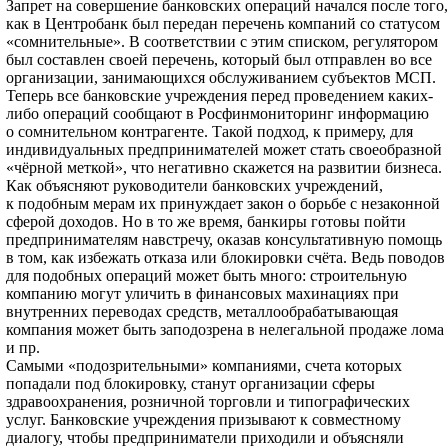
Запрет на совершение банковских операций начался после того,
как в Центробанк был передан перечень компаний со статусом
«сомнительные». В соответствии с этим списком, регулятором
был составлен своей перечень, который был отправлен во все
организации, занимающихся обслуживанием субъектов МСП.
Теперь все банковские учреждения перед проведением каких-
либо операций сообщают в Росфинмониторинг информацию
о сомнительном контрагенте. Такой подход, к примеру, для
индивидуальных предпринимателей может стать своеобразной
«чёрной меткой», что негативно скажется на развитии бизнеса.
Как объясняют руководители банковских учреждений,
к подобным мерам их принуждает закон о борьбе с незаконной
сферой доходов. Но в то же время, банкиры готовы пойти
предпринимателям навстречу, оказав консультативную помощь
в том, как избежать отказа или блокировки счёта. Ведь поводов
для подобных операций может быть много: строительную
компанию могут уличить в финансовых махинациях при
внутренних переводах средств, металлообрабатывающая
компания может быть заподозрена в нелегальной продаже лома
и пр.
Самыми «подозрительными» компаниями, счета которых
попадали под блокировку, станут организации сферы
здравоохранения, розничной торговли и типографических
услуг. Банковские учреждения призывают к совместному
диалогу, чтобы предприниматели приходили и объясняли