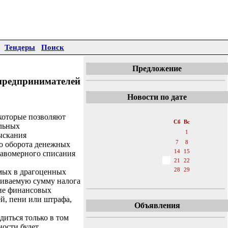
Тендеры
Поиск
Предложение
предпринимателей
Новости по дате
«
Октябрь 2017
»
которые позволяют
Пн
Вт
Ср
Чт
Пт
Сб
Вс
альных
1
ыскания
2
3
4
5
6
7
8
го оборота денежных
9
10
11
12
13
14
15
равомерного списания
16
17
18
19
20
21
22
23
24
25
26
27
28
29
мых в драгоценных
ашиваемую сумму налога
30
31
ние финансовых
й, пени или штрафа,
Объявления
диться только в том
ности будет