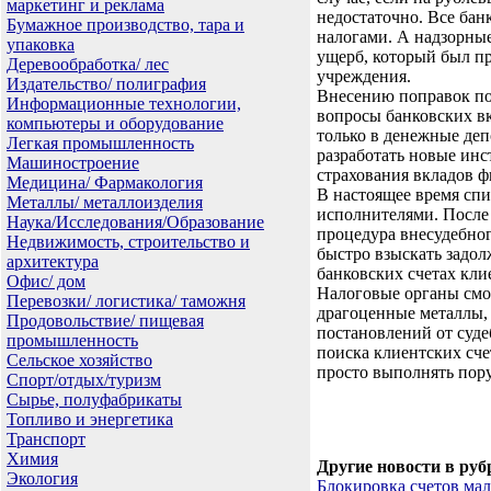
маркетинг и реклама
недостаточно. Все бан
Бумажное производство, тара и
налогами. А надзорные
упаковка
ущерб, который был пр
Деревообработка/ лес
учреждения.
Издательство/ полиграфия
Внесению поправок по
Информационные технологии,
вопросы банковских вк
компьютеры и оборудование
только в денежные де
Легкая промышленность
разработать новые инс
Машиностроение
страхования вкладов ф
Медицина/ Фармакология
В настоящее время спи
Металлы/ металлоизделия
исполнителями. После 
Наука/Исследования/Образование
процедура внесудебно
Недвижимость, строительство и
быстро взыскать задол
архитектура
банковских счетах кли
Офис/ дом
Налоговые органы смог
Перевозки/ логистика/ таможня
драгоценные металлы,
Продовольствие/ пищевая
постановлений от суде
промышленность
поиска клиентских сче
Сельское хозяйство
просто выполнять пор
Спорт/отдых/туризм
Сырье, полуфабрикаты
Топливо и энергетика
Транспорт
Химия
Другие новости в руб
Экология
Блокировка счетов мал