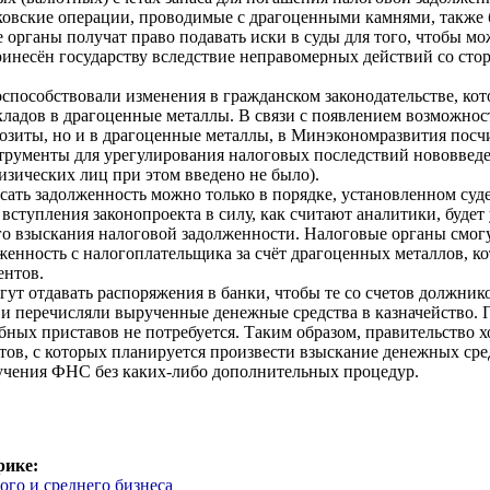
ковские операции, проводимые с драгоценными камнями, также 
 органы получат право подавать иски в суды для того, чтобы м
инесён государству вследствие неправомерных действий со сто
способствовали изменения в гражданском законодательстве, ко
ладов в драгоценные металлы. В связи с появлением возможнос
позиты, но и в драгоценные металлы, в Минэкономразвития пос
трументы для урегулирования налоговых последствий нововведе
изических лиц при этом введено не было).
сать задолженность можно только в порядке, установленном су
вступления законопроекта в силу, как считают аналитики, буде
го взыскания налоговой задолженности. Налоговые органы смог
женность с налогоплательщика за счёт драгоценных металлов, ко
ентов.
ут отдавать распоряжения в банки, чтобы те со счетов должник
 и перечисляли вырученные денежные средства в казначейство. 
бных приставов не потребуется. Таким образом, правительство х
тов, с которых планируется произвести взыскание денежных сре
учения ФНС без каких-либо дополнительных процедур.
рике:
ого и среднего бизнеса