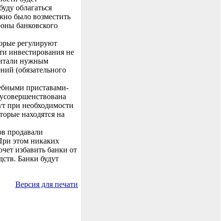
буду облагаться
ожно было возместить
роны банковского
торые регулируют
ти инвестирования не
читали нужным
ний (обязательного
дебными приставами-
т усовершенствована
ут при необходимости
торые находятся на
ов продавали
При этом никаких
очет избавить банки от
дств. Банки будут
Версия для печати