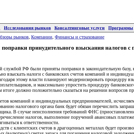
а
Исследования рынков
Консалтинговые услуги
Программы
бзоры рынков
,
Компании
,
Финансы и страхование
 поправки принудительного взыскания налогов с 
й службой РФ были приняты поправки в законодательную базу, 
ьно взыскать налоги с банковских счетов компаний и индивиду
агодаря этому власти планируют модернизировать процедуру вз
гоплательщиков, и максимально упростить процедуру банковско
ом итоге должно положительно сказаться на решении вопросов п
четов компаний и индивидуальных предпринимателей, исчисляе
бованию налогового органа банк будет обязан перечислить запр
льщика. В случае неисполнения требований ФНС (приостановле
еречисление налогов, выполнение поручений авансовых платеже
тягиваться к ответственности.
дств с клиентских счетов в драгоценных металлах будет произво
вых (валютных) счетах запаса для погашения налоговой задолжен