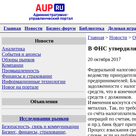
Главная
Новости
Бизнес-форум
Библиотека
Деловая игр
Главная
>
Новости
>
О
Новости
В ФНС утвердили
Аналитика
События и анонсы
20 октября 2017
Обзоры рынков
Компании
Федеральной налогово
Промышленность
ведомству принудител
Финансы и страхование
предпринимателей. Бл
Информационные технологии
задолженности с нало
Новое на портале
средств, что в конечн
средств с должников.
Объявления
Изменения коснутся с
металлах. Так, по тре
со счёта налогоплате
Исследования рынков
операций по счетам, п
и пр.), банк будет при
Безопасность, связь и коммуникации
Процесс взыскания сре
Бизнес, финансы, страхование,
случае, если на рублё