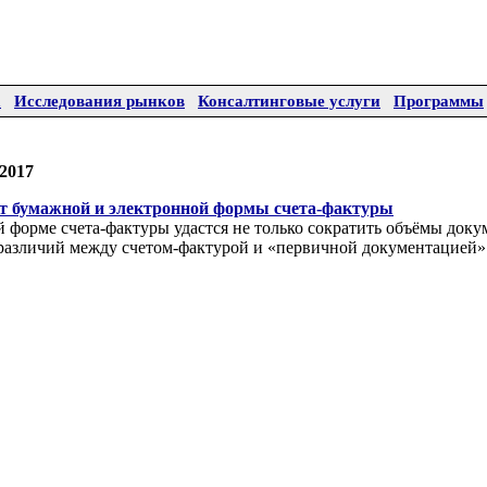
а
Исследования рынков
Консалтинговые услуги
Программы
2017
т бумажной и электронной формы счета-фактуры
 форме счета-фактуры удастся не только сократить объёмы доку
 различий между счетом-фактурой и «первичной документацией»