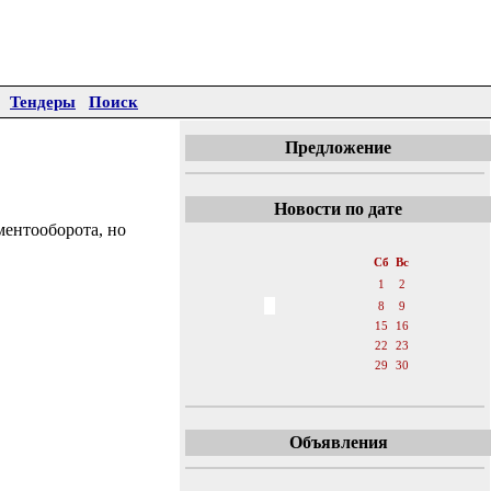
Тендеры
Поиск
Предложение
Новости по дате
ментооборота, но
«
Июль 2017
»
Пн
Вт
Ср
Чт
Пт
Сб
Вс
1
2
3
4
5
6
7
8
9
10
11
12
13
14
15
16
17
18
19
20
21
22
23
24
25
26
27
28
29
30
31
Объявления