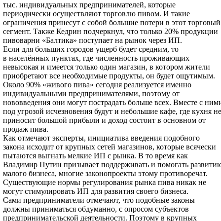
тыс. индивидуальных предпринимателей, которые
периодически осуществляют торговлю пивом. И такие
ограничения принесут с собой большие потери в этот торговый
сегмент. Также Кедрин подчеркнул, что только 20% продукции
пивоварни «Балтика» поступает на рынок через ИП.
Если для больших городов ущерб будет средним, то
в населённых пунктах, где численность проживающих
невысокая и имеется только один магазин, в котором жители
приобретают все необходимые продукты, он будет ощутимым.
Около 90% «живого пива» сегодня реализуется именно
индивидуальными предпринимателями, поэтому от
нововведения они могут пострадать больше всех. Вместе с ним
под угрозой исчезновения будут и небольшие кафе, где кухня н
приносит большой прибыли и доход состоит в основном от
продаж пива.
Как отмечают эксперты, инициатива введения подобного
закона исходит от крупных сетей магазинов, которые всячески
пытаются выгнать мелкие ИП с рынка. В то время как
Владимир Путин призывает поддерживать и помогать развити
малого бизнеса, многие законопроекты этому противоречат.
Существующие нормы регулирования рынка пива никак не
могут стимулировать ИП для развития своего бизнеса.
Сами предприниматели отмечают, что подобные законы
должны приниматься обдуманно, с опросом субъектов
предпринимательской деятельности. Поэтому в крупных