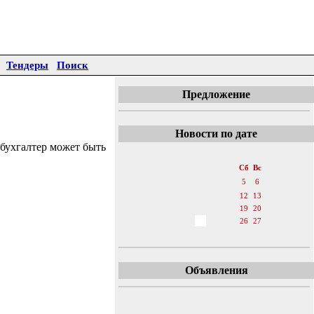
Тендеры
Поиск
Предложение
Новости по дате
 бухгалтер может быть
«
Ноябрь 2016
»
Пн
Вт
Ср
Чт
Пт
Сб
Вс
1
2
3
4
5
6
7
8
9
10
11
12
13
14
15
16
17
18
19
20
21
22
23
24
25
26
27
28
29
30
Объявления