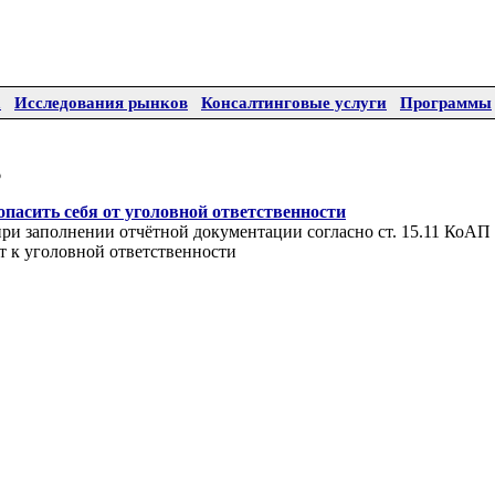
а
Исследования рынков
Консалтинговые услуги
Программы
6
опасить себя от уголовной ответственности
ри заполнении отчётной документации согласно ст. 15.11 КоАП
т к уголовной ответственности