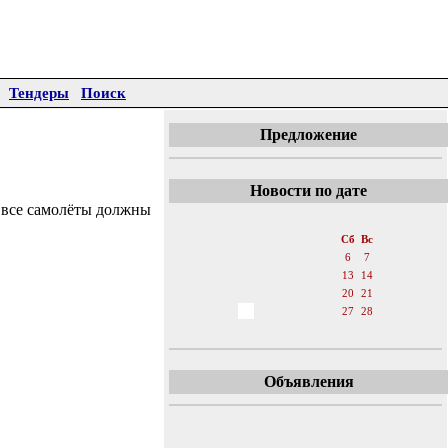
Тендеры
Поиск
Предложение
Новости по дате
 все самолёты должны
«
Август 2016
»
Пн
Вт
Ср
Чт
Пт
Сб
Вс
1
2
3
4
5
6
7
8
9
10
11
12
13
14
15
16
17
18
19
20
21
22
23
24
25
26
27
28
29
30
31
Объявления