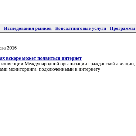
а
Исследования рынков
Консалтинговые услуги
Программы
ста 2016
ах вскоре может появиться интернет
но конвенции Международной организации гражданской авиации,
ами мониторинга, подключенными к интернету