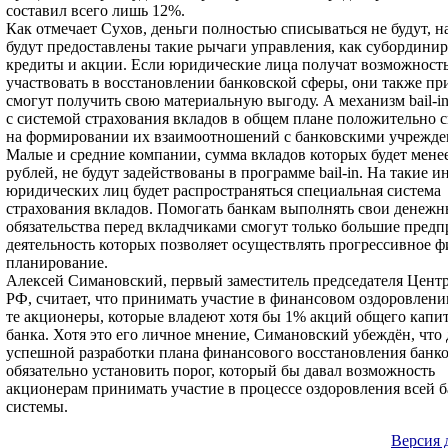
составил всего лишь 12%.
Как отмечает Сухов, деньги полностью списываться не будут, н
будут предоставлены такие рычаги управления, как субордини
кредиты и акции. Если юридические лица получат возможност
участвовать в восстановлении банковской сферы, они также пр
смогут получить свою материальную выгоду. А механизм bail-in
с системой страхования вкладов в общем плане положительно 
на формировании их взаимоотношений с банковскими учрежде
Малые и средние компании, сумма вкладов которых будет менее
рублей, не будут задействованы в программе bail-in. На такие 
юридических лиц будет распространяться специальная система
страхования вкладов. Помогать банкам выполнять свои денежн
обязательства перед вкладчиками смогут только большие предп
деятельность которых позволяет осуществлять прогрессивное 
планирование.
Алексей Симановский, первый заместитель председателя Цент
РФ, считает, что принимать участие в финансовом оздоровлен
те акционеры, которые владеют хотя бы 1% акций общего капи
банка. Хотя это его личное мнение, Симановский убеждён, что 
успешной разработки плана финансового восстановления банк
обязательно установить порог, который бы давал возможность
акционерам принимать участие в процессе оздоровления всей 
системы.
Версия 