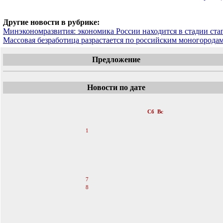
Другие новости в рубрике:
Минэкономразвития: экономика России находится в стадии ста
Массовая безработица разрастается по российским моногорода
Предложение
Новости по дате
«
Май 2016
»
Пн
Вт
Ср
Чт
Пт
Сб
Вс
1
2
3
4
5
6
7
8
9
10
11
12